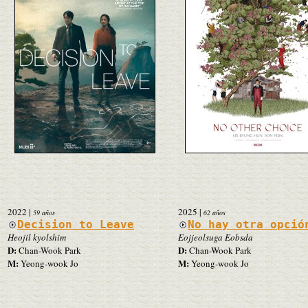
2022
|
2025
|
59 años
62 años
Decision to Leave
No hay otra opció
Heojil kyolshim
Eojjeolsuga Eobsda
D:
D:
Chan-Wook Park
Chan-Wook Park
M:
M:
Yeong-wook Jo
Yeong-wook Jo