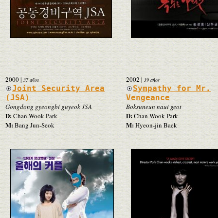
2000
|
2002
|
37 años
39 años
Joint Security Area
Sympathy for Mr.
(JSA)
Vengeance
Gongdong gyeongbi guyeok JSA
Boksuneun naui geot
D:
D:
Chan-Wook Park
Chan-Wook Park
M:
M:
Bang Jun-Seok
Hyeon-jin Baek