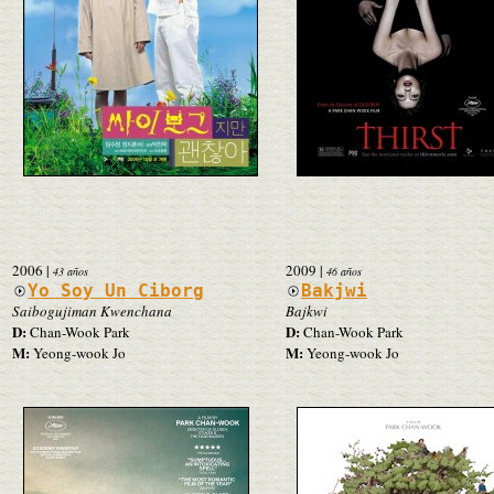
2006
|
2009
|
43 años
46 años
Yo Soy Un Ciborg
Bakjwi
Saibogujiman Kwenchana
Bajkwi
D:
D:
Chan-Wook Park
Chan-Wook Park
M:
M:
Yeong-wook Jo
Yeong-wook Jo