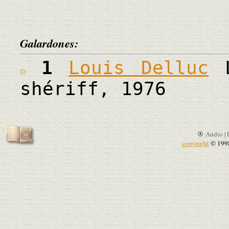
Galardones:
1
Louis Delluc
L
shériff, 1976
Audio |
copyright
© 199