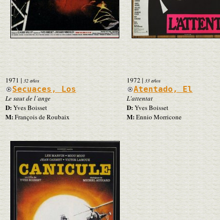
1971
|
1972
|
32 años
33 años
Secuaces, Los
Atentado, El
Le saut de l´ange
L'attentat
D:
D:
Yves Boisset
Yves Boisset
M:
M:
François de Roubaix
Ennio Morricone