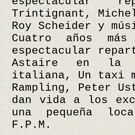
espectacular r
Trintignant, Miche
Roy Scheider y mús
Cuatro años más
espectacular repar
Astaire en la c
italiana, Un taxi 
Rampling, Peter Us
dan vida a los exc
una pequeña loc
F.P.M.