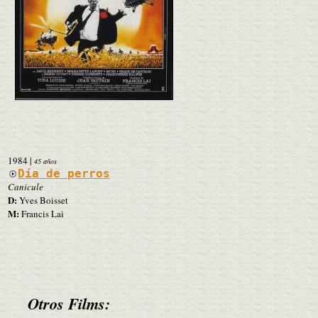
1984
|
45 años
Día de perros
Canicule
D:
Yves Boisset
M:
Francis Lai
Otros Films: