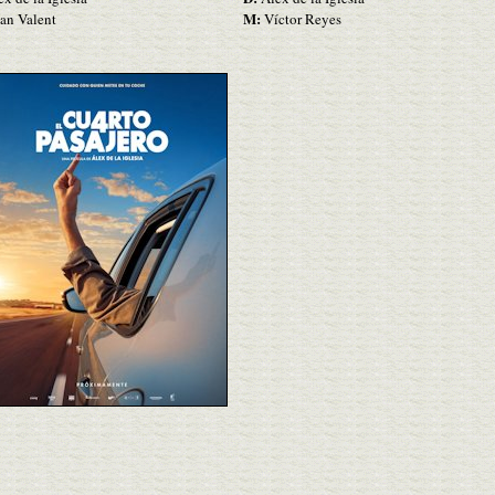
M:
an Valent
Víctor Reyes