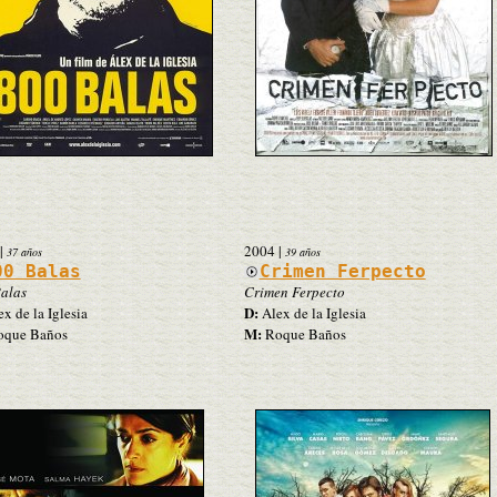
|
2004
|
37 años
39 años
00 Balas
Crimen Ferpecto
alas
Crimen Ferpecto
D:
x de la Iglesia
Alex de la Iglesia
M:
que Baños
Roque Baños