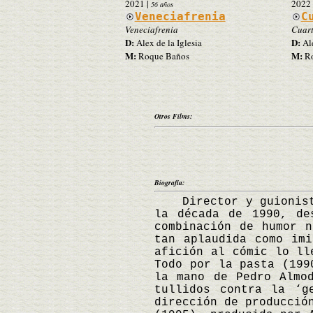
2021
|
2022
56 años
Veneciafrenia
C
Veneciafrenia
Cuart
D:
D:
Alex de la Iglesia
Ale
M:
M:
Roque Baños
Ro
Otros Films:
Biografía:
Director y guionista 
la década de 1990, de
combinación de humor n
tan aplaudida como imi
afición al cómic lo ll
Todo por la pasta (199
la mano de Pedro Almo
tullidos contra la ‘g
dirección de producció