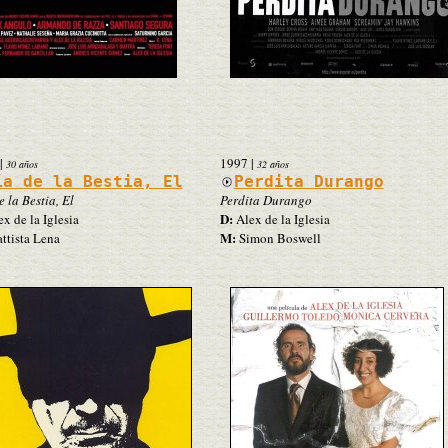
|
1997
|
30 años
32 años
ía de la Bestia, El
Perdita Durango
 la Bestia, El
Perdita Durango
D:
x de la Iglesia
Alex de la Iglesia
M:
ttista Lena
Simon Boswell