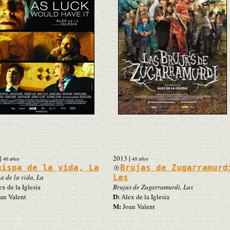
|
2013
|
46 años
48 años
hispa de la vida, La
Brujas de Zugarramurd
a de la vida, La
Las
x de la Iglesia
Brujas de Zugarramurdi, Las
D:
an Valent
Alex de la Iglesia
M:
Joan Valent