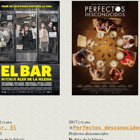
|
2017
|
52 años
52 años
ar, El
Perfectos desconocido
El
Perfectos desconocidos
D:
x de la Iglesia
Alex de la Iglesia