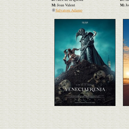
M:
M:
Joan Valent
Jo
Salvatore Adamo