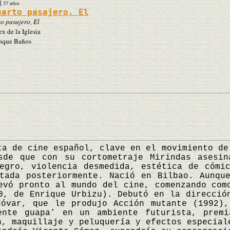
|
57 años
uarto pasajero, El
o pasajero, El
x de la Iglesia
que Baños
de cine español, clave en el movimiento de 
sde que con su cortometraje Mirindas asesin
egro, violencia desmedida, estética de cómi
tada posteriormente. Nació en Bilbao. Aunqu
evó pronto al mundo del cine, comenzando com
0, de Enrique Urbizu). Debutó en la direcció
dóvar, que le produjo Acción mutante (1992),
ente guapa’ en un ambiente futurista, prem
n, maquillaje y peluquería y efectos especial