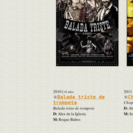
2010
|
2011
45 años
Balada triste de
C
trompeta
Chisp
D:
Balada triste de trompeta
Ale
D:
M:
Alex de la Iglesia
Jo
M:
Roque Baños