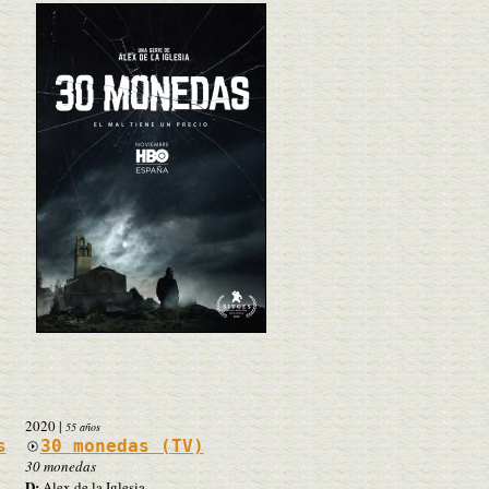
2020
|
55 años
s
30 monedas (TV)
30 monedas
D:
Alex de la Iglesia