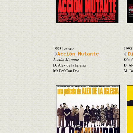
1993
|
1995
28 años
Acción Mutante
D
Acción Mutante
Día de
D:
D:
Alex de la Iglesia
Ale
M:
M:
Def Con Dos
Ba