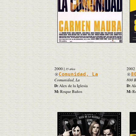
2000
|
2002
35 años
Comunidad, La
8
Comunidad, La
800 B
D:
D:
Alex de la Iglesia
Ale
M:
M:
Roque Baños
Ro