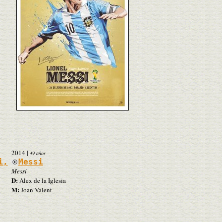
2014
|
49 años
i,
Messi
Messi
D:
Alex de la Iglesia
M:
Joan Valent