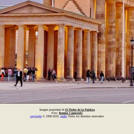
Imagen propiedad de
El Poder de la Palabra
Foto:
Ramón Camprubí
copyright
© 1998-2026,
epdlp
Todos los derechos reservados