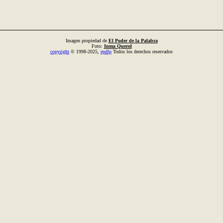
Imagen propiedad de
El Poder de la Palabra
Foto:
Inma Querol
copyright
© 1998-2025,
epdlp
Todos los derechos reservados