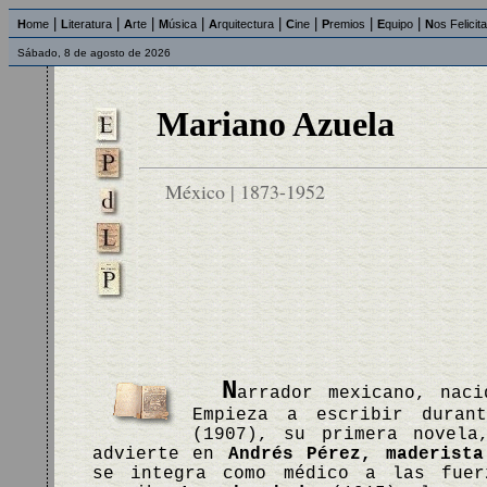
|
|
|
|
|
|
|
|
H
ome
L
iteratura
A
rte
M
úsica
A
rquitectura
C
ine
P
remios
E
quipo
N
os Felicit
Sábado, 8 de agosto de 2026
Mariano Azuela
México | 1873-1952
N
arrador mexicano, nac
Empieza a escribir duran
(1907), su primera novela
advierte en
Andrés Pérez, maderista
se integra como médico a las fuer