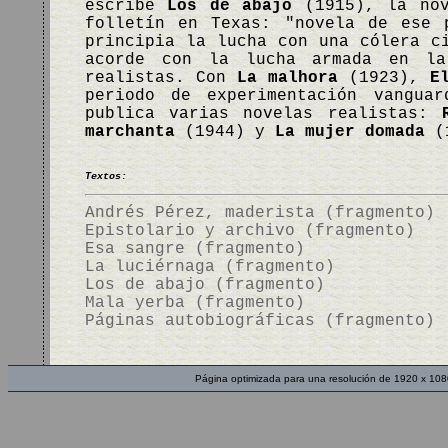
escribe
Los de abajo
(1915), la nov
folletín en Texas: "novela de ese 
principia la lucha con una cólera c
acorde con la lucha armada en la
realistas. Con
La malhora
(1923),
E
periodo de experimentación vangua
publica varias novelas realistas:
marchanta
(1944) y
La mujer domada
(1
Textos:
Andrés Pérez, maderista (fragmento)
Epistolario y archivo (fragmento)
Esa sangre (fragmento)
La luciérnaga (fragmento)
Los de abajo (fragmento)
Mala yerba (fragmento)
Páginas autobiográficas (fragmento)
Página optimizada para una resolución de 1920 x 108