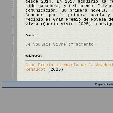
desde 2014. En 2018 adquirió la r
sido ganadora, y del premio Fitzge
comunicación. Su primera novela,
Goncourt por la primera novela y
recibió el Gran Premio de Novela d
vivre
(Quería vivir, 2025), consigu
Textos:
Je voulais vivre (fragmento)
Galardones:
Gran Premio de Novela de la Academ
Renaudot
(2025)
Página optimiz