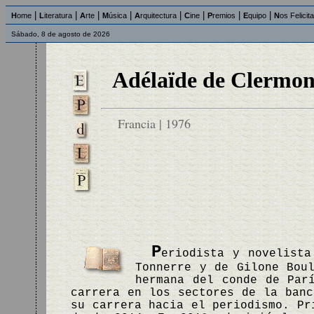
|
|
|
|
|
|
|
|
H
ome
L
iteratura
A
rte
M
úsica
A
rquitectura
C
ine
P
remios
E
quipo
N
os Felicit
Sábado, 8 de agosto de 2026
Adélaïde de Clermon
Francia | 1976
P
eriodista y novelista
Tonnerre y de Gilone Bou
hermana del conde de Par
carrera en los sectores de la banc
su carrera hacia el periodismo. Pr