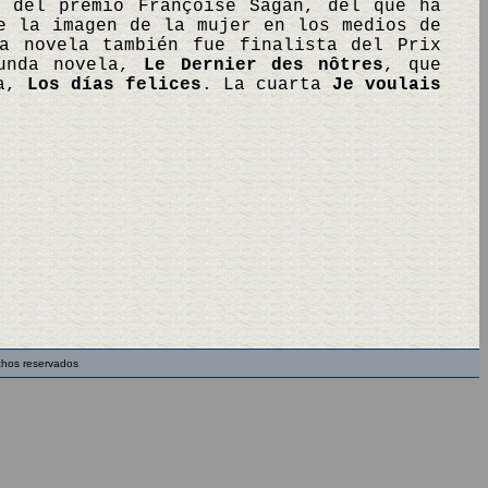
o del premio Françoise Sagan, del que ha
e la imagen de la mujer en los medios de
a novela también fue finalista del Prix
gunda novela,
Le Dernier des nôtres
, que
ra,
Los días felices
. La cuarta
Je voulais
chos reservados