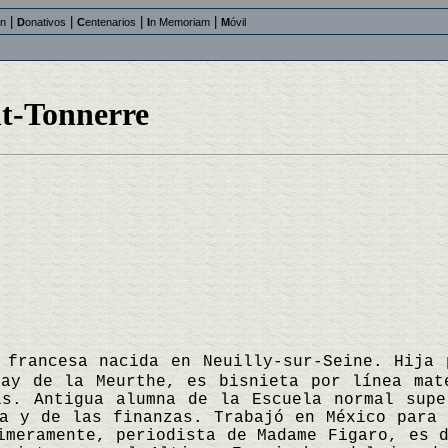
|
|
|
|
an
D
onativos
C
entenarios
I
n Memoriam
M
óvil
t-Tonnerre
 francesa nacida en Neuilly-sur-Seine. Hija 
lay de la Meurthe, es bisnieta por línea mat
ís. Antigua alumna de la Escuela normal supe
a y de las finanzas. Trabajó en México para 
imeramente, periodista de Madame Figaro, es 