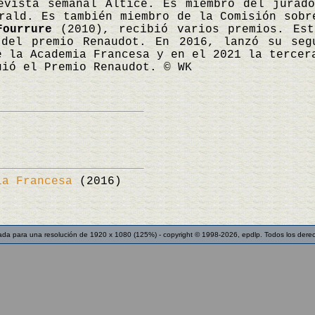
evista semanal Altice. Es miembro del jurad
rald. Es también miembro de la Comisión sobr
Fourrure
(2010), recibió varios premios. Est
 del premio Renaudot. En 2016, lanzó su se
e la Academia Francesa y en el 2021 la terce
ió el Premio Renaudot. © WK
ia Francesa
(2016)
ada para una resolución de 1920 x 1080 (125%) - copyright © 1998-2026, epdlp. Todos los dere