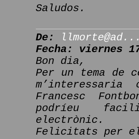
Saludos.
De:
llmorte@ad..
Fecha: viernes 1
Bon dia,
Per un tema de c
m’interessaria
Francesc Fontb
podríeu faci
electrònic.
Felicitats per e