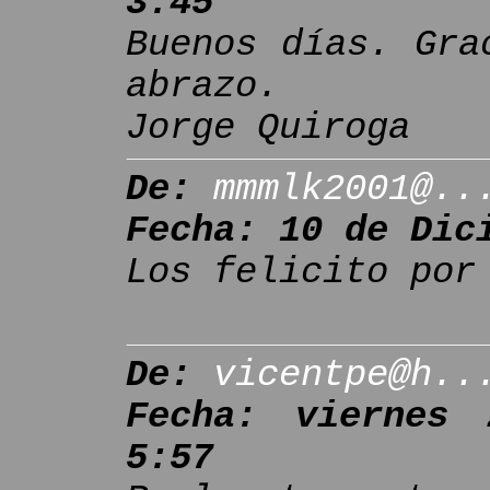
3:45
Buenos días. Gra
abrazo.
Jorge Quiroga
De:
mmmlk2001@..
Fecha: 10 de Dic
Los felicito por
De:
vicentpe@h..
Fecha: viernes
5:57