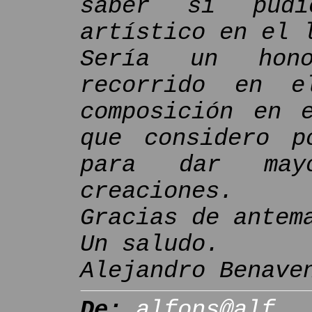
saber si pudi
artístico en el 
Sería un hon
recorrido en 
composición en 
que considero p
para dar may
creaciones.
Gracias de antem
Un saludo.
Alejandro Benave
De:
alfons@alf..