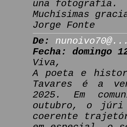
una fotografía.
Muchísimas graci
Jorge Fonte
De:
nunoivo70@..
Fecha: domingo 1
Viva,
A poeta e histor
Tavares é a ve
2025. Em comu
outubro, o júri
coerente trajetó