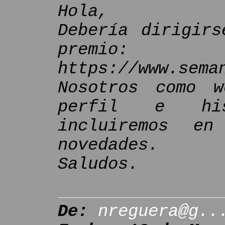
Hola,
Debería dirigirs
premio:
https://www.sema
Nosotros como 
perfil e his
incluiremos e
novedades.
Saludos.
De:
nreguera@g..