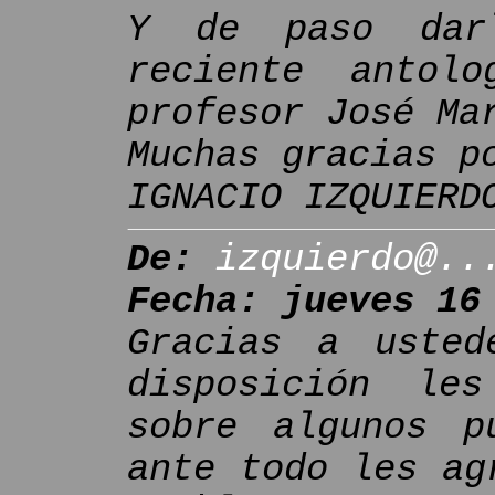
Y de paso dar
reciente antol
profesor José Ma
Muchas gracias p
IGNACIO IZQUIERD
De:
izquierdo@..
Fecha: jueves 16
Gracias a usted
disposición le
sobre algunos p
ante todo les ag