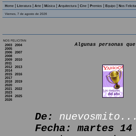
|
|
|
|
|
|
|
|
H
ome
L
iteratura
A
rte
M
úsica
A
rquitectura
C
ine
P
remios
E
quipo
N
os Felicit
Viernes, 7 de agosto de 2026
NOS FELICITAN
Algunas personas que
2003
2004
2005
2006
2007
2008
2009
2010
2011
2012
2013
2014
2015
2016
2017
2018
2019
2020
2021
2022
2023
2024
2025
2026
De:
nuevosmito..
Fecha: martes 14