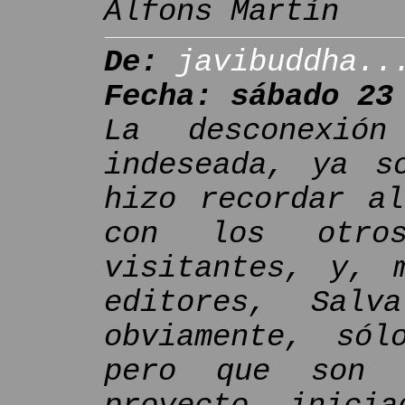
Alfons Martín
De:
javibuddha..
Fecha: sábado 23
La desconexión
indeseada, ya s
hizo recordar al
con los otro
visitantes, y, 
editores, Sal
obviamente, sól
pero que son 