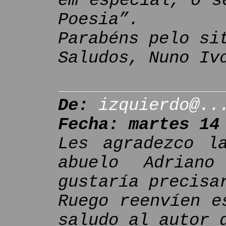
em especial, o s
Poesia”.
Parabéns pelo si
Saludos, Nuno Iv
De:
izquierdo@..
Fecha: martes 14
Les agradezco l
abuelo Adrian
gustaría precisa
Ruego reenvíen e
saludo al autor 