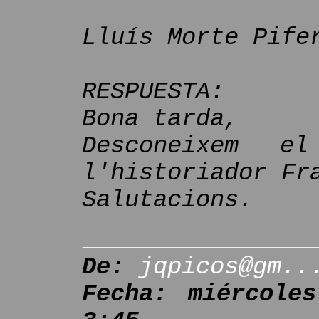
Lluís Morte Pife
RESPUESTA:
Bona tarda,
Desconeixem e
l'historiador Fr
Salutacions.
De:
jqpicos@gm..
Fecha: miércole