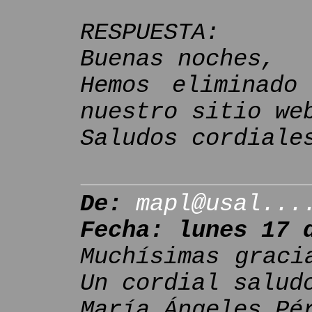
RESPUESTA:
Buenas noches,
Hemos eliminado
nuestro sitio we
Saludos cordiale
De:
mapl@usal...
Fecha: lunes 17 
Muchísimas graci
Un cordial salud
María Ángeles Pé