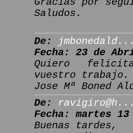
Gracias por segu
Saludos.
De:
jmbonedald..
Fecha: 23 de Abr
Quiero felici
vuestro trabajo.
Jose Mª Boned Al
De:
ravigiro@h..
Fecha: martes 13
Buenas tardes,