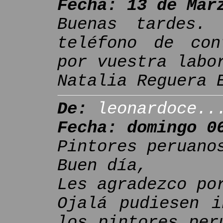
Fecha: 13 de Mar
Buenas tardes.
teléfono de con
por vuestra labo
Natalia Reguera 
De:
leonardoce..
Fecha: domingo 0
Pintores peruano
Buen día,
Les agradezco po
Ojalá pudiesen i
los pintores per