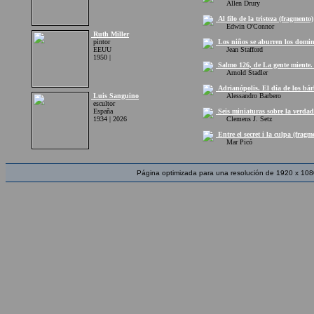
Allen Drury
Al filo de la tristeza (fragmento)
Edwin O'Connor
Ruth Miller
pintor
Los niños se aburren los domin
EEUU
Jean Stafford
1950 |
Salmo 126, de La gente miente. 
Arnold Stadler
Adrianópolis. El día de los bár
Luis Sanguino
Alessandro Barbero
escultor
España
Seis miniaturas sobre la verdad
1934 | 2026
Clemens J. Setz
Entre el secret i la culpa (fragm
Mar Picó
Página optimizada para una resolución de 1920 x 108