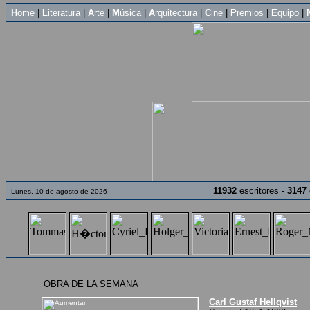
H
ome
|
L
iteratura
|
A
rte
|
M
úsica
|
A
rquitectura
|
C
ine
|
P
remios
|
E
quipo
|
11932
escritores -
3147
Lunes, 10 de agosto de 2026
OBRA DE LA SEMANA
Carl Gustaf Hellqvist