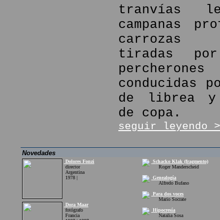
tranvías l
campanas pro
carrozas f
tiradas por
percher
conducidas p
de librea y
de copa.
seguir leyendo 
Novedades
Dolores Fonzi
Schacko Klak (fragmento)
director
Roger Manderscheid
Argentina
1978 |
Genealogía
Alfredo Bufano
Para dos voces
Mario Socrate
Dora Maar
fotógrafo
Hipocresía
Francia
Natalia Sosa