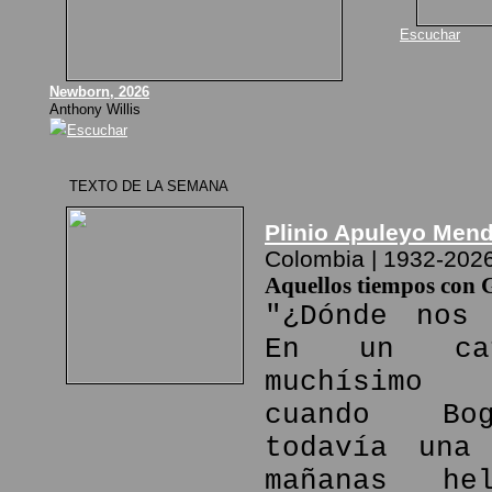
Escuchar
Newborn, 2026
Anthony Willis
Escuchar
TEXTO DE LA SEMANA
Plinio Apuleyo Men
Colombia | 1932-202
Aquellos tiempos con 
"¿Dónde nos 
En un ca
muchísimo
cuando Bo
todavía una
mañanas he