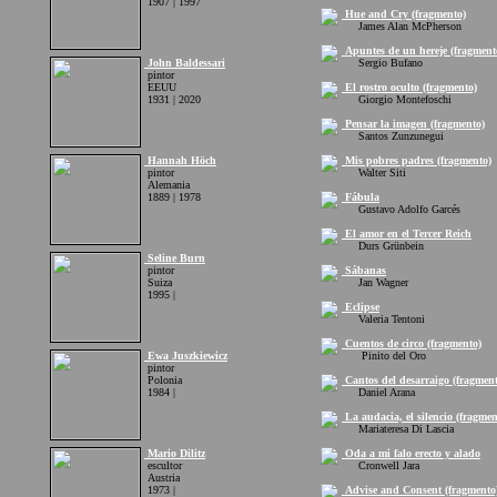
1907 | 1997
Hue and Cry (fragmento)
James Alan McPherson
Apuntes de un hereje (fragment
John Baldessari
Sergio Bufano
pintor
EEUU
El rostro oculto (fragmento)
1931 | 2020
Giorgio Montefoschi
Pensar la imagen (fragmento)
Santos Zunzunegui
Hannah Höch
Mis pobres padres (fragmento)
pintor
Walter Siti
Alemania
1889 | 1978
Fábula
Gustavo Adolfo Garcés
El amor en el Tercer Reich
Durs Grünbein
Seline Burn
pintor
Sábanas
Suiza
Jan Wagner
1995 |
Eclipse
Valeria Tentoni
Cuentos de circo (fragmento)
Ewa Juszkiewicz
Pinito del Oro
pintor
Polonia
Cantos del desarraigo (fragment
1984 |
Daniel Arana
La audacia, el silencio (fragmen
Mariateresa Di Lascia
Mario Dilitz
Oda a mi falo erecto y alado
escultor
Cronwell Jara
Austria
1973 |
Advise and Consent (fragmento