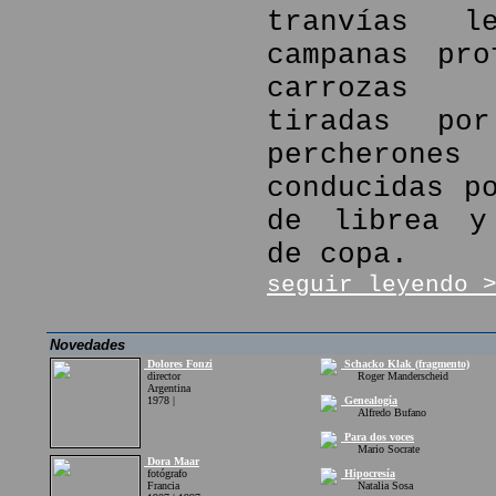
tranvías l
campanas pro
carrozas f
tiradas por
percher
conducidas p
de librea y
de copa.
seguir leyendo 
Novedades
Dolores Fonzi
Schacko Klak (fragmento)
director
Roger Manderscheid
Argentina
1978 |
Genealogía
Alfredo Bufano
Para dos voces
Mario Socrate
Dora Maar
fotógrafo
Hipocresía
Francia
Natalia Sosa