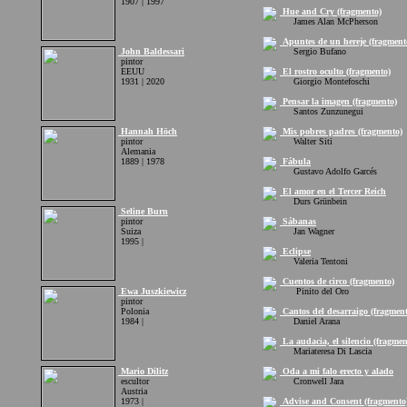
1907 | 1997
Hue and Cry (fragmento)
James Alan McPherson
Apuntes de un hereje (fragment
John Baldessari
Sergio Bufano
pintor
EEUU
El rostro oculto (fragmento)
1931 | 2020
Giorgio Montefoschi
Pensar la imagen (fragmento)
Santos Zunzunegui
Hannah Höch
Mis pobres padres (fragmento)
pintor
Walter Siti
Alemania
1889 | 1978
Fábula
Gustavo Adolfo Garcés
El amor en el Tercer Reich
Durs Grünbein
Seline Burn
pintor
Sábanas
Suiza
Jan Wagner
1995 |
Eclipse
Valeria Tentoni
Cuentos de circo (fragmento)
Ewa Juszkiewicz
Pinito del Oro
pintor
Polonia
Cantos del desarraigo (fragment
1984 |
Daniel Arana
La audacia, el silencio (fragmen
Mariateresa Di Lascia
Mario Dilitz
Oda a mi falo erecto y alado
escultor
Cronwell Jara
Austria
1973 |
Advise and Consent (fragmento