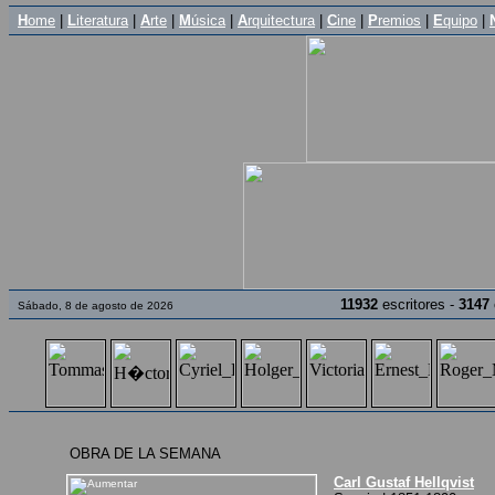
H
ome
|
L
iteratura
|
A
rte
|
M
úsica
|
A
rquitectura
|
C
ine
|
P
remios
|
E
quipo
|
11932
escritores -
3147
Sábado, 8 de agosto de 2026
OBRA DE LA SEMANA
Carl Gustaf Hellqvist