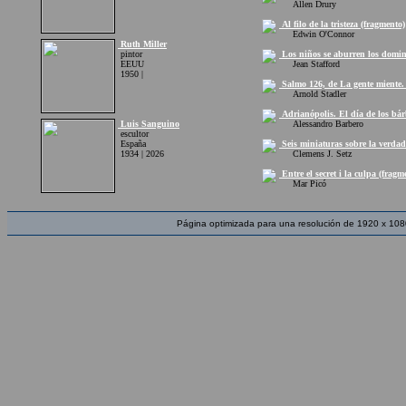
Allen Drury
Al filo de la tristeza (fragmento)
Edwin O'Connor
Ruth Miller
pintor
Los niños se aburren los domin
EEUU
Jean Stafford
1950 |
Salmo 126, de La gente miente. 
Arnold Stadler
Adrianópolis. El día de los bár
Luis Sanguino
Alessandro Barbero
escultor
España
Seis miniaturas sobre la verdad
1934 | 2026
Clemens J. Setz
Entre el secret i la culpa (fragm
Mar Picó
Página optimizada para una resolución de 1920 x 108