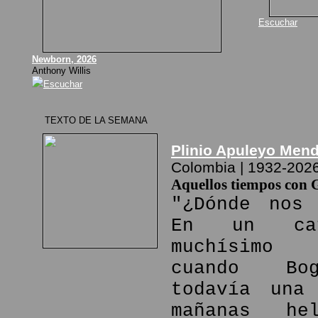
Escuchar
Newborn, 2026
Anthony Willis
Escuchar
TEXTO DE LA SEMANA
Plinio Apuleyo Men
Colombia | 1932-202
Aquellos tiempos con 
"¿Dónde nos 
En un ca
muchísimo
cuando Bo
todavía una
mañanas he