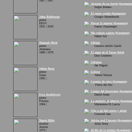
1907 | 1997
Apuntes de un hereje (fragmento
Sergio Bufano
El rostro oculto (fragmento)
John Baldessari
Giorgio Montefoschi
pintor
EEUU
Pensar la imagen (fragmento)
1931 | 2020
Santos Zunzunegui
Mis pobres padres (fragmento)
Walter Siti
Hannah Höch
Fábula
pintor
Gustavo Adolfo Garcés
Alemania
1889 | 1978
El amor en el Tercer Reich
Durs Grünbein
Sábanas
Jan Wagner
Seline Burn
pintor
Eclipse
Suiza
Valeria Tentoni
1995 |
Cuentos de circo (fragmento)
Pinito del Oro
Cantos del desarraigo (fragment
Ewa Juszkiewicz
Daniel Arana
pintor
Polonia
La audacia, el silencio (fragmen
1984 |
Mariateresa Di Lascia
Oda a mi falo erecto y alado
Cronwell Jara
Mario Dilitz
Advise and Consent (fragmento)
escultor
Allen Drury
Austria
1973 |
Al filo de la tristeza (fragmento)