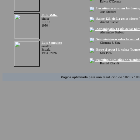
Edwin O'Connor
Los niños se aburren los doming
Jean Stafford
Ruth Miller
pintor
Salmo 126, de La gente miente. T
EEUU
Arnold Stadler
1950 |
Adrianópolis. El día de los bár
Alessandro Barbero
Seis miniaturas sobre la verdad 
Luis Sanguino
Clemens J. Setz
escultor
España
Entre el secret i la culpa (fragme
1934 | 2026
Mar Picó
Palestina. Cien años de coloniali
Rashid Khalidi
Página optimizada para una resolución de 1920 x 108