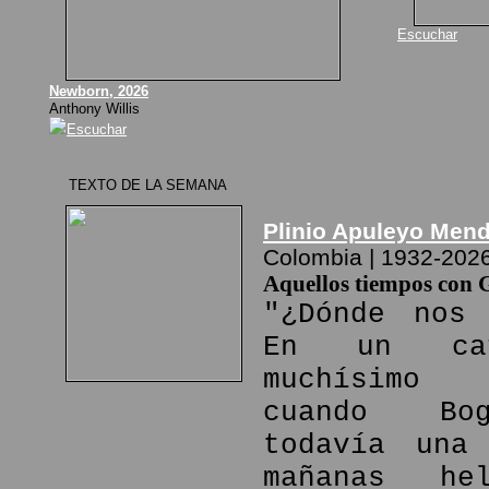
Escuchar
Newborn, 2026
Anthony Willis
Escuchar
TEXTO DE LA SEMANA
Plinio Apuleyo Men
Colombia | 1932-202
Aquellos tiempos con 
"¿Dónde nos 
En un ca
muchísimo
cuando Bo
todavía una
mañanas he