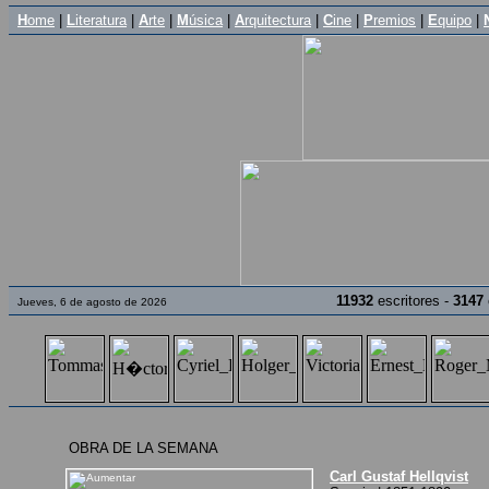
H
ome
|
L
iteratura
|
A
rte
|
M
úsica
|
A
rquitectura
|
C
ine
|
P
remios
|
E
quipo
|
11932
escritores -
3147
Jueves, 6 de agosto de 2026
OBRA DE LA SEMANA
Carl Gustaf Hellqvist