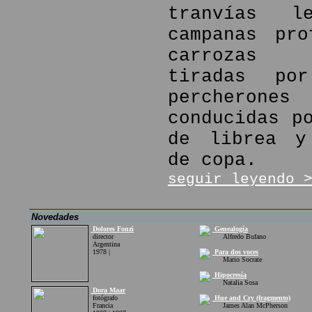
tranvías l
campanas pro
carrozas f
tiradas por
percher
conducidas p
de librea y
de copa.
seguir leyendo 
Novedades
Dolores Fonzi
Genealogía
director
Alfredo Bufano
Argentina
1978 |
Para dos voces
Mario Socrate
Hipocresía
Natalia Sosa
Dora Maar
fotógrafo
Hue and Cry (fragmento)
Francia
James Alan McPherson