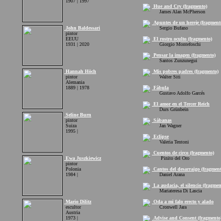
1907 | 1997
Hue and Cry (fragmento)
James Alan McPherson
Apuntes de un hereje (fragment
John Baldessari
Sergio Bufano
pintor
EEUU
El rostro oculto (fragmento)
1931 | 2020
Giorgio Montefoschi
Pensar la imagen (fragmento)
Santos Zunzunegui
Hannah Höch
Mis pobres padres (fragmento)
pintor
Walter Siti
Alemania
1889 | 1978
Fábula
Gustavo Adolfo Garcés
El amor en el Tercer Reich
Durs Grünbein
Seline Burn
pintor
Sábanas
Suiza
Jan Wagner
1995 |
Eclipse
Valeria Tentoni
Cuentos de circo (fragmento)
Ewa Juszkiewicz
Pinito del Oro
pintor
Polonia
Cantos del desarraigo (fragment
1984 |
Daniel Arana
La audacia, el silencio (fragmen
Mariateresa Di Lascia
Mario Dilitz
Oda a mi falo erecto y alado
escultor
Cronwell Jara
Austria
1973 |
Advise and Consent (fragmento