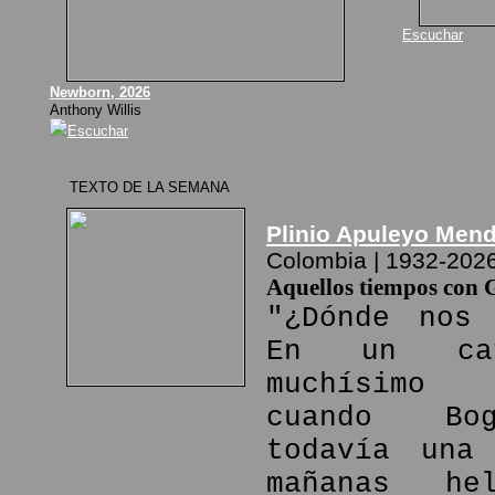
Escuchar
Newborn, 2026
Anthony Willis
Escuchar
TEXTO DE LA SEMANA
Plinio Apuleyo Men
Colombia | 1932-202
Aquellos tiempos con 
"¿Dónde nos 
En un ca
muchísimo
cuando Bo
todavía una
mañanas he