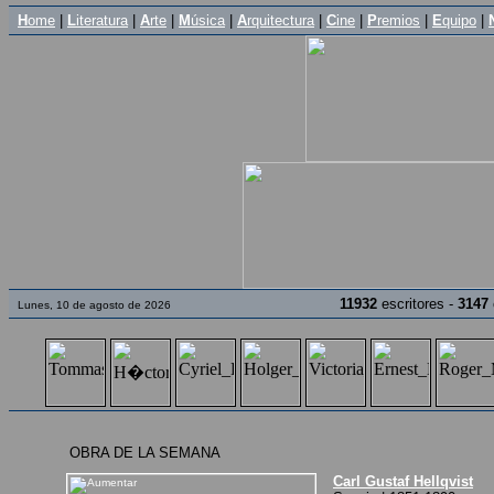
H
ome
|
L
iteratura
|
A
rte
|
M
úsica
|
A
rquitectura
|
C
ine
|
P
remios
|
E
quipo
|
11932
escritores -
3147
Lunes, 10 de agosto de 2026
OBRA DE LA SEMANA
Carl Gustaf Hellqvist