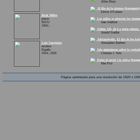
Allen Drury
Al filo de la tristeza (fragmento)
Edwin O'Connor
Ruth Miller
pintor
Los niños se aburren los domin
EEUU
Jean Stafford
1950 |
Salmo 126, de La gente miente. 
Arnold Stadler
Adrianópolis. El día de los bár
Luis Sanguino
Alessandro Barbero
escultor
España
Seis miniaturas sobre la verdad
1934 | 2026
Clemens J. Setz
Entre el secret i la culpa (fragm
Mar Picó
Página optimizada para una resolución de 1920 x 108