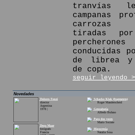
tranvías l
campanas pro
carrozas f
tiradas por
percher
conducidas p
de librea y
de copa.
seguir leyendo 
Novedades
Dolores Fonzi
Schacko Klak (fragmento)
director
Roger Manderscheid
Argentina
1978 |
Genealogía
Alfredo Bufano
Para dos voces
Mario Socrate
Dora Maar
fotógrafo
Hipocresía
Francia
Natalia Sosa