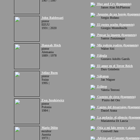
1907 | 1997
Hue and Cry (fragmento)
James Alan McPherson
Apuntes de un hereje (fragment
John Baldessari
Sergio Bufano
pintor
EEUU
El rostro oculto (fragmento)
1931 | 2020
Giorgio Montefoschi
Pensar la imagen (fragmento)
Santos Zunzunegui
Hannah Höch
Mis pobres padres (fragmento)
pintor
Walter Siti
Alemania
1889 | 1978
Fábula
Gustavo Adolfo Garcés
El amor en el Tercer Reich
Durs Grünbein
Seline Burn
pintor
Sábanas
Suiza
Jan Wagner
1995 |
Eclipse
Valeria Tentoni
Cuentos de circo (fragmento)
Ewa Juszkiewicz
Pinito del Oro
pintor
Polonia
Cantos del desarraigo (fragment
1984 |
Daniel Arana
La audacia, el silencio (fragmen
Mariateresa Di Lascia
Mario Dilitz
Oda a mi falo erecto y alado
escultor
Cronwell Jara
Austria
1973 |
Advise and Consent (fragmento