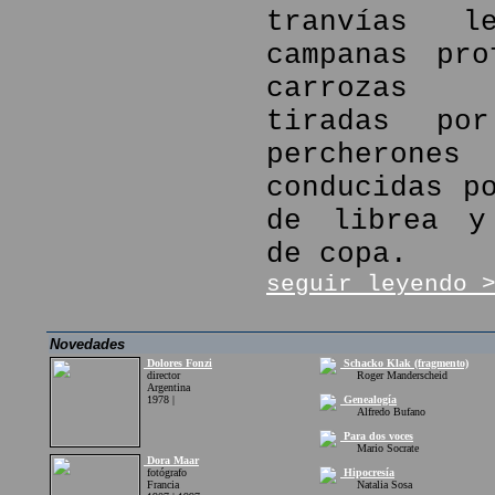
tranvías l
campanas pro
carrozas f
tiradas por
percher
conducidas p
de librea y
de copa.
seguir leyendo 
Novedades
Dolores Fonzi
Schacko Klak (fragmento)
director
Roger Manderscheid
Argentina
1978 |
Genealogía
Alfredo Bufano
Para dos voces
Mario Socrate
Dora Maar
fotógrafo
Hipocresía
Francia
Natalia Sosa