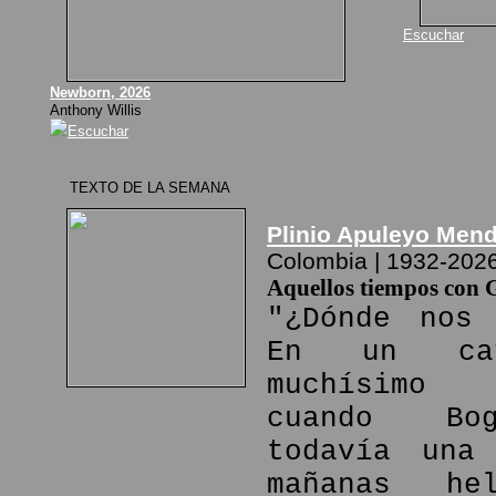
Escuchar
Newborn, 2026
Anthony Willis
Escuchar
TEXTO DE LA SEMANA
Plinio Apuleyo Men
Colombia | 1932-202
Aquellos tiempos con 
"¿Dónde nos 
En un ca
muchísimo
cuando Bo
todavía una
mañanas he