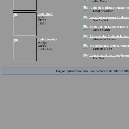
Allen Drury
Al filo de la tristeza (fragmento)
Edwin O'Connor
Ruth Miller
pintor
Los niños se aburren los domin
EEUU
Jean Stafford
1950 |
Salmo 126, de La gente miente. 
Arnold Stadler
Adrianópolis. El día de los bár
Luis Sanguino
Alessandro Barbero
escultor
España
Seis miniaturas sobre la verdad
1934 | 2026
Clemens J. Setz
Entre el secret i la culpa (fragm
Mar Picó
Página optimizada para una resolución de 1920 x 108