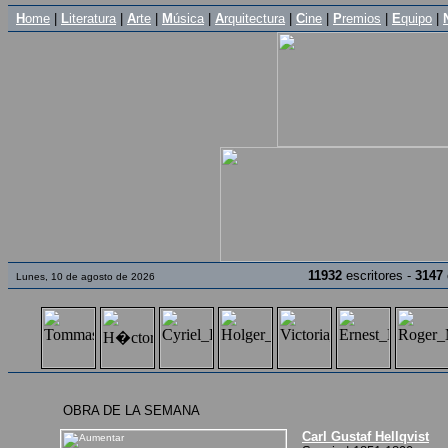
H
ome
|
L
iteratura
|
A
rte
|
M
úsica
|
A
rquitectura
|
C
ine
|
P
remios
|
E
quipo
|
11932
escritores -
3147
Lunes, 10 de agosto de 2026
OBRA DE LA SEMANA
Carl Gustaf Hellqvist