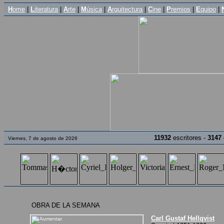
H
ome
|
L
iteratura
|
A
rte
|
M
úsica
|
A
rquitectura
|
C
ine
|
P
remios
|
E
quipo
|
11932
escritores -
3147
Viernes, 7 de agosto de 2026
OBRA DE LA SEMANA
Carl Gustaf Hellqvist