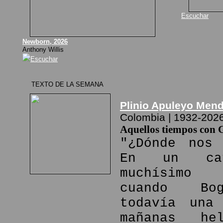
Escuchar
Newborn, 2026
Anthony Willis
Escuchar
TEXTO DE LA SEMANA
Plinio Apuleyo Men
Colombia | 1932-202
Aquellos tiempos con 
"¿Dónde nos 
En un ca
muchísimo
cuando Bo
todavía una
mañanas he