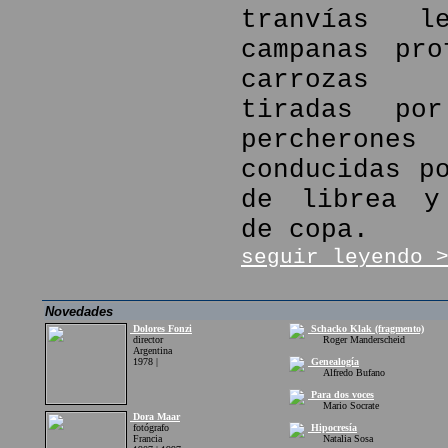
tranvías l
campanas pro
carrozas f
tiradas por
percher
conducidas p
de librea y
de copa.
seguir leyendo 
Novedades
Dolores Fonzi
Schacko Klak (fragmento)
director
Roger Manderscheid
Argentina
1978 |
Genealogía
Alfredo Bufano
Para dos voces
Mario Socrate
Dora Maar
fotógrafo
Hipocresía
Francia
Natalia Sosa