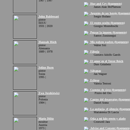
1907 | 1997
Hue and Cry (fragmento)
James Alan McPherson
Apuntes de un hereje (fragment
John Baldessari
Sergio Bufano
pintor
EEUU
El rostro oculto (fragmento)
1931 | 2020
Giorgio Montefoschi
Pensar la imagen (fragmento)
Santos Zunzunegui
Hannah Höch
Mis pobres padres (fragmento)
pintor
Walter Siti
Alemania
1889 | 1978
Fábula
Gustavo Adolfo Garcés
El amor en el Tercer Reich
Durs Grünbein
Seline Burn
pintor
Sábanas
Suiza
Jan Wagner
1995 |
Eclipse
Valeria Tentoni
Cuentos de circo (fragmento)
Ewa Juszkiewicz
Pinito del Oro
pintor
Polonia
Cantos del desarraigo (fragment
1984 |
Daniel Arana
La audacia, el silencio (fragmen
Mariateresa Di Lascia
Mario Dilitz
Oda a mi falo erecto y alado
escultor
Cronwell Jara
Austria
1973 |
Advise and Consent (fragmento