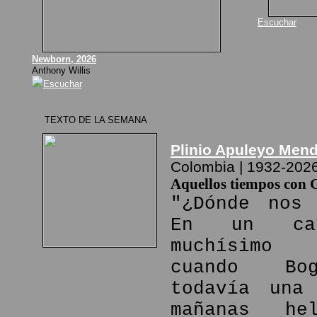
Escuchar
Newborn, 2026
Anthony Willis
Escuchar
TEXTO DE LA SEMANA
Plinio Apuleyo Men
Colombia | 1932-202
Aquellos tiempos con 
"¿Dónde nos 
En un ca
muchísimo
cuando Bo
todavía una
mañanas he