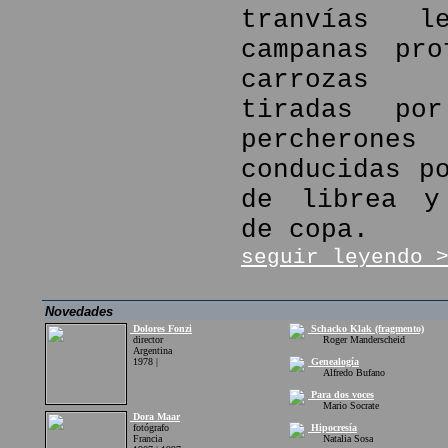
tranvías l
campanas pro
carrozas f
tiradas por
percher
conducidas p
de librea y
de copa.
seguir leyendo 
Novedades
Dolores Fonzi
Schacko Klak (fragmento)
director
Roger Manderscheid
Argentina
1978 |
Genealogía
Alfredo Bufano
Para dos voces
Mario Socrate
Dora Maar
fotógrafo
Hipocresía
Francia
Natalia Sosa