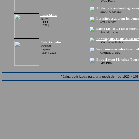
Allen Drury
Al filo de la tristeza (fragmento)
Edwin O'Connor
Ruth Miller
pintor
Los niños se aburren los domin
EEUU
Jean Stafford
1950 |
Salmo 126, de La gente miente. 
Arnold Stadler
Adrianópolis. El día de los bár
Luis Sanguino
Alessandro Barbero
escultor
España
Seis miniaturas sobre la verdad
1934 | 2026
Clemens J. Setz
Entre el secret i la culpa (fragm
Mar Picó
Página optimizada para una resolución de 1920 x 108