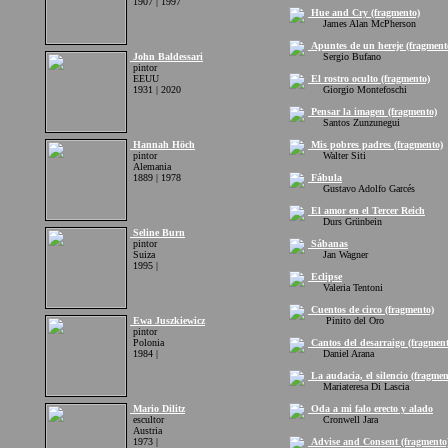
1907 | 1997
Hue and Cry (fragmento)
James Alan McPherson
Apuntes de un hereje (fragment
John Baldessari
Sergio Bufano
pintor
EEUU
El rostro oculto (fragmento)
1931 | 2020
Giorgio Montefoschi
Pensar la imagen (fragmento)
Santos Zunzunegui
Hannah Höch
Mis pobres padres (fragmento)
pintor
Walter Siti
Alemania
1889 | 1978
Fábula
Gustavo Adolfo Garcés
El amor en el Tercer Reich
Durs Grünbein
Seline Burn
pintor
Sábanas
Suiza
Jan Wagner
1995 |
Eclipse
Valeria Tentoni
Cuentos de circo (fragmento)
Ewa Juszkiewicz
Pinito del Oro
pintor
Polonia
Cantos del desarraigo (fragment
1984 |
Daniel Arana
La audacia, el silencio (fragmen
Mariateresa Di Lascia
Mario Dilitz
Oda a mi falo erecto y alado
escultor
Cronwell Jara
Austria
1973 |
Advise and Consent (fragmento