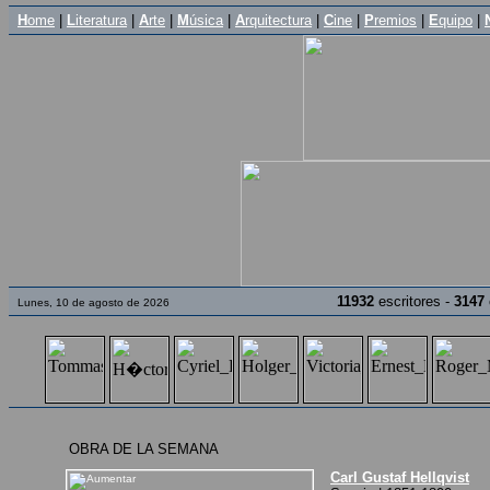
H
ome
|
L
iteratura
|
A
rte
|
M
úsica
|
A
rquitectura
|
C
ine
|
P
remios
|
E
quipo
|
11932
escritores -
3147
Lunes, 10 de agosto de 2026
OBRA DE LA SEMANA
Carl Gustaf Hellqvist