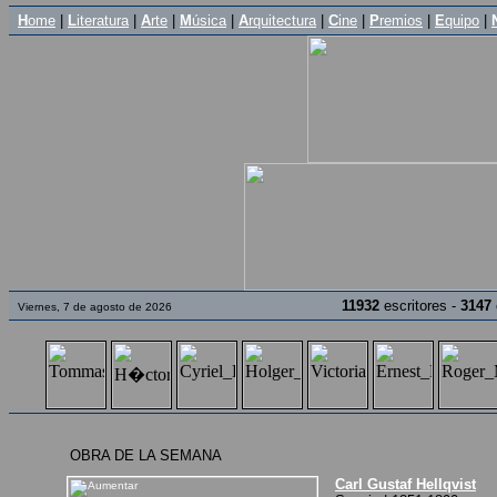
H
ome
|
L
iteratura
|
A
rte
|
M
úsica
|
A
rquitectura
|
C
ine
|
P
remios
|
E
quipo
|
11932
escritores -
3147
Viernes, 7 de agosto de 2026
OBRA DE LA SEMANA
Carl Gustaf Hellqvist