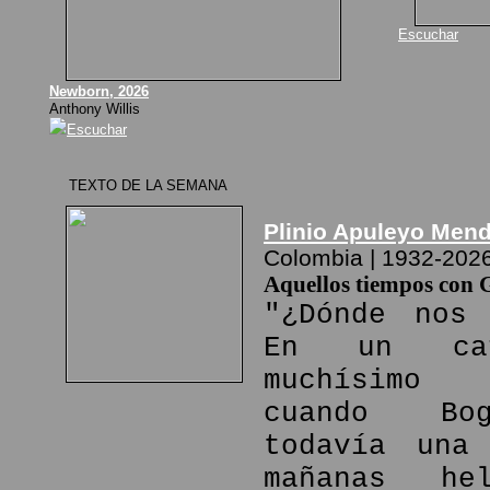
Escuchar
Newborn, 2026
Anthony Willis
Escuchar
TEXTO DE LA SEMANA
Plinio Apuleyo Men
Colombia | 1932-202
Aquellos tiempos con 
"¿Dónde nos 
En un ca
muchísimo
cuando Bo
todavía una
mañanas he