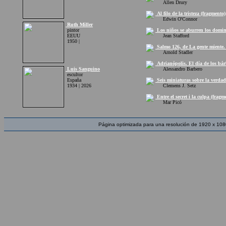
Allen Drury
Al filo de la tristeza (fragmento)
Edwin O'Connor
Ruth Miller
pintor
Los niños se aburren los domin
EEUU
Jean Stafford
1950 |
Salmo 126, de La gente miente. 
Arnold Stadler
Adrianópolis. El día de los bár
Luis Sanguino
Alessandro Barbero
escultor
España
Seis miniaturas sobre la verdad
1934 | 2026
Clemens J. Setz
Entre el secret i la culpa (fragm
Mar Picó
Página optimizada para una resolución de 1920 x 108