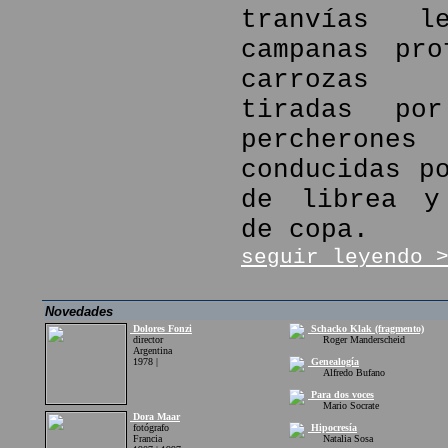
tranvías l
campanas pro
carrozas f
tiradas por
percher
conducidas p
de librea y
de copa.
seguir leyendo 
Novedades
Dolores Fonzi
Schacko Klak (fragmento)
director
Roger Manderscheid
Argentina
1978 |
Genealogía
Alfredo Bufano
Para dos voces
Mario Socrate
Dora Maar
fotógrafo
Hipocresía
Francia
Natalia Sosa