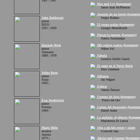
1907 | 1997
Hue and Cry (fragmento)
James Alan McPherson
Apuntes de un hereje (fragment
John Baldessari
Sergio Bufano
pintor
EEUU
El rostro oculto (fragmento)
1931 | 2020
Giorgio Montefoschi
Pensar la imagen (fragmento)
Santos Zunzunegui
Hannah Höch
Mis pobres padres (fragmento)
pintor
Walter Siti
Alemania
1889 | 1978
Fábula
Gustavo Adolfo Garcés
El amor en el Tercer Reich
Durs Grünbein
Seline Burn
pintor
Sábanas
Suiza
Jan Wagner
1995 |
Eclipse
Valeria Tentoni
Cuentos de circo (fragmento)
Ewa Juszkiewicz
Pinito del Oro
pintor
Polonia
Cantos del desarraigo (fragment
1984 |
Daniel Arana
La audacia, el silencio (fragmen
Mariateresa Di Lascia
Mario Dilitz
Oda a mi falo erecto y alado
escultor
Cronwell Jara
Austria
1973 |
Advise and Consent (fragmento