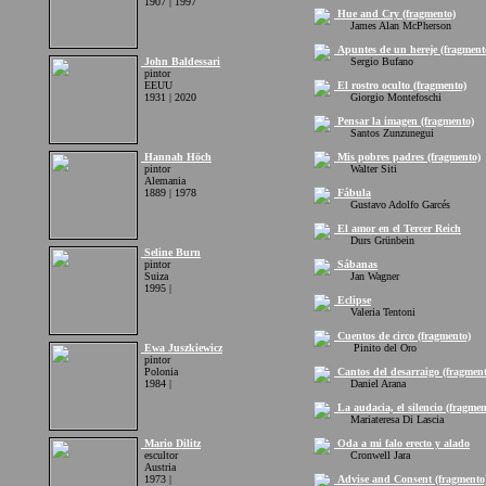
1907 | 1997
Hue and Cry (fragmento)
James Alan McPherson
Apuntes de un hereje (fragment
John Baldessari
Sergio Bufano
pintor
EEUU
El rostro oculto (fragmento)
1931 | 2020
Giorgio Montefoschi
Pensar la imagen (fragmento)
Santos Zunzunegui
Hannah Höch
Mis pobres padres (fragmento)
pintor
Walter Siti
Alemania
1889 | 1978
Fábula
Gustavo Adolfo Garcés
El amor en el Tercer Reich
Durs Grünbein
Seline Burn
pintor
Sábanas
Suiza
Jan Wagner
1995 |
Eclipse
Valeria Tentoni
Cuentos de circo (fragmento)
Ewa Juszkiewicz
Pinito del Oro
pintor
Polonia
Cantos del desarraigo (fragment
1984 |
Daniel Arana
La audacia, el silencio (fragmen
Mariateresa Di Lascia
Mario Dilitz
Oda a mi falo erecto y alado
escultor
Cronwell Jara
Austria
1973 |
Advise and Consent (fragmento