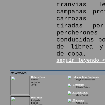
tranvías l
campanas pro
carrozas f
tiradas por
percher
conducidas p
de librea y
de copa.
seguir leyendo 
Novedades
Dolores Fonzi
Schacko Klak (fragmento)
director
Roger Manderscheid
Argentina
1978 |
Genealogía
Alfredo Bufano
Para dos voces
Mario Socrate
Dora Maar
fotógrafo
Hipocresía
Francia
Natalia Sosa