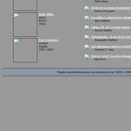
Allen Drury
Al filo de la tristeza (fragmento)
Edwin O'Connor
Ruth Miller
pintor
Los niños se aburren los domin
EEUU
Jean Stafford
1950 |
Salmo 126, de La gente miente. 
Arnold Stadler
Adrianópolis. El día de los bár
Luis Sanguino
Alessandro Barbero
escultor
España
Seis miniaturas sobre la verdad
1934 | 2026
Clemens J. Setz
Entre el secret i la culpa (fragm
Mar Picó
Página optimizada para una resolución de 1920 x 108