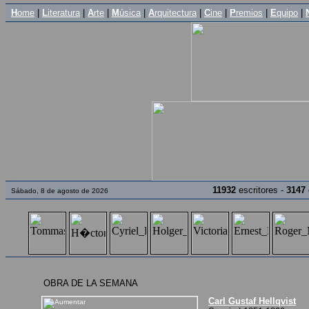
H
ome
|
L
iteratura
|
A
rte
|
M
úsica
|
A
rquitectura
|
C
ine
|
P
remios
|
E
quipo
|
11932
escritores -
3147
Sábado, 8 de agosto de 2026
OBRA DE LA SEMANA
Carl Gustaf Hellqvist