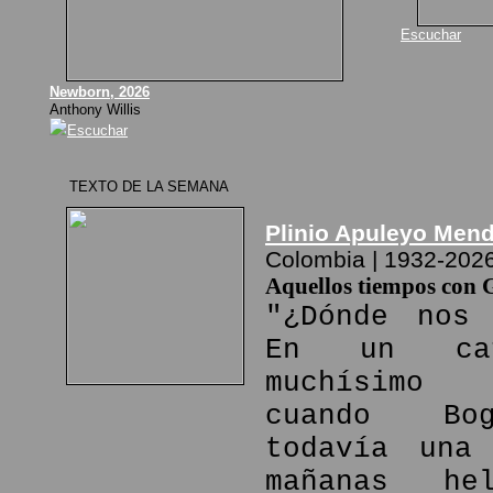
Escuchar
Newborn, 2026
Anthony Willis
Escuchar
TEXTO DE LA SEMANA
Plinio Apuleyo Men
Colombia | 1932-202
Aquellos tiempos con 
"¿Dónde nos 
En un ca
muchísimo
cuando Bo
todavía una
mañanas he