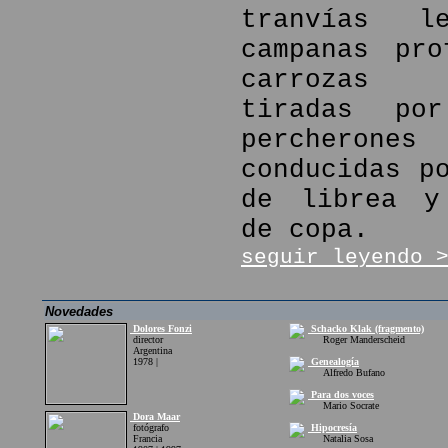
tranvías l
campanas pro
carrozas f
tiradas por
percher
conducidas p
de librea y
de copa.
seguir leyendo 
Novedades
Dolores Fonzi
Schacko Klak (fragmento)
director
Roger Manderscheid
Argentina
1978 |
Genealogía
Alfredo Bufano
Para dos voces
Mario Socrate
Dora Maar
fotógrafo
Hipocresía
Francia
Natalia Sosa