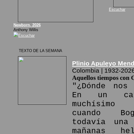
Escuchar
Newborn, 2026
Anthony Willis
Escuchar
TEXTO DE LA SEMANA
Plinio Apuleyo Men
Colombia | 1932-202
Aquellos tiempos con 
"¿Dónde nos 
En un ca
muchísimo
cuando Bo
todavía una
mañanas he