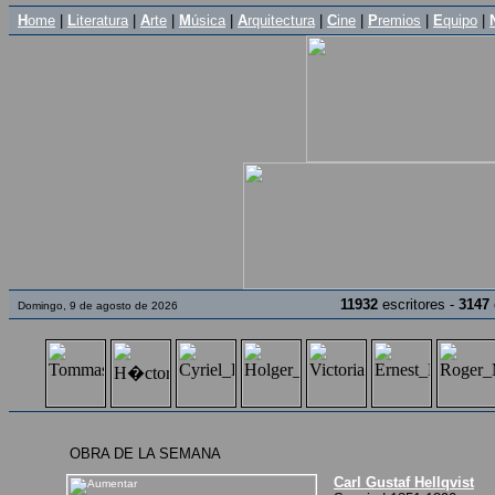
H
ome
|
L
iteratura
|
A
rte
|
M
úsica
|
A
rquitectura
|
C
ine
|
P
remios
|
E
quipo
|
11932
escritores -
3147
Domingo, 9 de agosto de 2026
OBRA DE LA SEMANA
Carl Gustaf Hellqvist