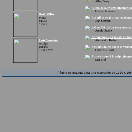
Allen Drury
Al filo de la tristeza (fragmento)
Edwin O'Connor
Ruth Miller
pintor
Los niños se aburren los domin
EEUU
Jean Stafford
1950 |
Salmo 126, de La gente miente. 
Arnold Stadler
Adrianópolis. El día de los bár
Luis Sanguino
Alessandro Barbero
escultor
España
Seis miniaturas sobre la verdad
1934 | 2026
Clemens J. Setz
Entre el secret i la culpa (fragm
Mar Picó
Página optimizada para una resolución de 1920 x 108