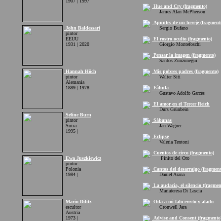
1907 | 1997
Hue and Cry (fragmento)
James Alan McPherson
Apuntes de un hereje (fragment
John Baldessari
Sergio Bufano
pintor
EEUU
El rostro oculto (fragmento)
1931 | 2020
Giorgio Montefoschi
Pensar la imagen (fragmento)
Santos Zunzunegui
Hannah Höch
Mis pobres padres (fragmento)
pintor
Walter Siti
Alemania
1889 | 1978
Fábula
Gustavo Adolfo Garcés
El amor en el Tercer Reich
Durs Grünbein
Seline Burn
pintor
Sábanas
Suiza
Jan Wagner
1995 |
Eclipse
Valeria Tentoni
Cuentos de circo (fragmento)
Ewa Juszkiewicz
Pinito del Oro
pintor
Polonia
Cantos del desarraigo (fragment
1984 |
Daniel Arana
La audacia, el silencio (fragmen
Mariateresa Di Lascia
Mario Dilitz
Oda a mi falo erecto y alado
escultor
Cronwell Jara
Austria
1973 |
Advise and Consent (fragmento