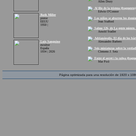
Allen Drury
Al filo de la tristeza (fragmento)
Edwin O'Connor
Ruth Miller
pintor
Los niños se aburren los domin
EEUU
Jean Stafford
1950 |
Salmo 126, de La gente miente. 
Arnold Stadler
Adrianópolis. El día de los bár
Luis Sanguino
Alessandro Barbero
escultor
España
Seis miniaturas sobre la verdad
1934 | 2026
Clemens J. Setz
Entre el secret i la culpa (fragm
Mar Picó
Página optimizada para una resolución de 1920 x 108