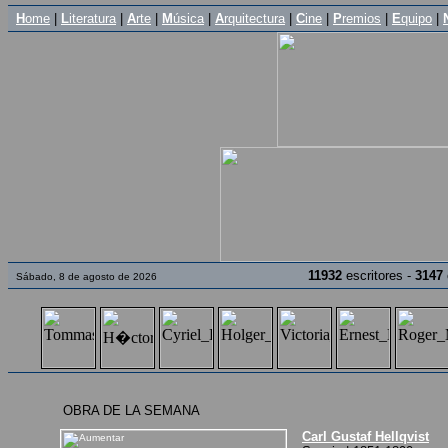
H
ome
|
L
iteratura
|
A
rte
|
M
úsica
|
A
rquitectura
|
C
ine
|
P
remios
|
E
quipo
|
11932
escritores -
3147
Sábado, 8 de agosto de 2026
OBRA DE LA SEMANA
Carl Gustaf Hellqvist