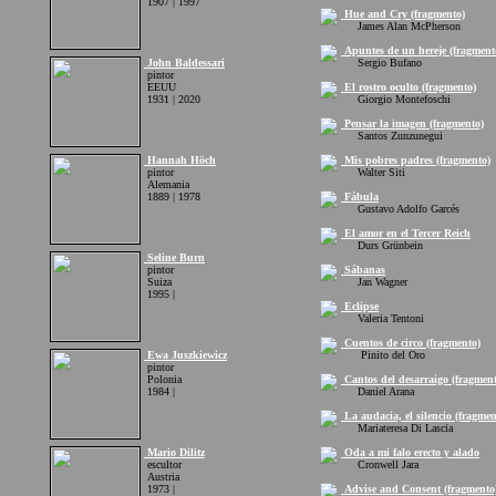
1907 | 1997
Hue and Cry (fragmento)
James Alan McPherson
Apuntes de un hereje (fragment
John Baldessari
Sergio Bufano
pintor
EEUU
El rostro oculto (fragmento)
1931 | 2020
Giorgio Montefoschi
Pensar la imagen (fragmento)
Santos Zunzunegui
Hannah Höch
Mis pobres padres (fragmento)
pintor
Walter Siti
Alemania
1889 | 1978
Fábula
Gustavo Adolfo Garcés
El amor en el Tercer Reich
Durs Grünbein
Seline Burn
pintor
Sábanas
Suiza
Jan Wagner
1995 |
Eclipse
Valeria Tentoni
Cuentos de circo (fragmento)
Ewa Juszkiewicz
Pinito del Oro
pintor
Polonia
Cantos del desarraigo (fragment
1984 |
Daniel Arana
La audacia, el silencio (fragmen
Mariateresa Di Lascia
Mario Dilitz
Oda a mi falo erecto y alado
escultor
Cronwell Jara
Austria
1973 |
Advise and Consent (fragmento