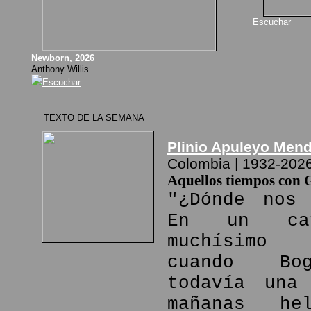
Escuchar
Newborn, 2026
Anthony Willis
Escuchar
TEXTO DE LA SEMANA
Plinio Apuleyo Men
Colombia | 1932-202
Aquellos tiempos con 
"¿Dónde nos 
En un ca
muchísimo
cuando Bo
todavía una
mañanas he