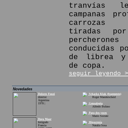
tranvías l
campanas pro
carrozas f
tiradas por
percher
conducidas p
de librea y
de copa.
seguir leyendo 
Novedades
Dolores Fonzi
Schacko Klak (fragmento)
director
Roger Manderscheid
Argentina
1978 |
Genealogía
Alfredo Bufano
Para dos voces
Mario Socrate
Dora Maar
fotógrafo
Hipocresía
Francia
Natalia Sosa