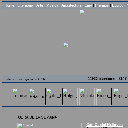
H
ome
|
L
iteratura
|
A
rte
|
M
úsica
|
A
rquitectura
|
C
ine
|
P
remios
|
E
quipo
|
11932
escritores -
3147
Sábado, 8 de agosto de 2026
OBRA DE LA SEMANA
Carl Gustaf Hellqvist