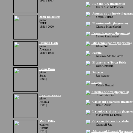
1907 | 1997
Hue and Cry (fragmento)
James Alan McPherson
Apuntes de un hereje (fragment
John Baldessari
Sergio Bufano
pintor
EEUU
El rostro oculto (fragmento)
1931 | 2020
Giorgio Montefoschi
Pensar la imagen (fragmento)
Santos Zunzunegui
Hannah Höch
Mis pobres padres (fragmento)
pintor
Walter Siti
Alemania
1889 | 1978
Fábula
Gustavo Adolfo Garcés
El amor en el Tercer Reich
Durs Grünbein
Seline Burn
pintor
Sábanas
Suiza
Jan Wagner
1995 |
Eclipse
Valeria Tentoni
Cuentos de circo (fragmento)
Ewa Juszkiewicz
Pinito del Oro
pintor
Polonia
Cantos del desarraigo (fragment
1984 |
Daniel Arana
La audacia, el silencio (fragmen
Mariateresa Di Lascia
Mario Dilitz
Oda a mi falo erecto y alado
escultor
Cronwell Jara
Austria
1973 |
Advise and Consent (fragmento