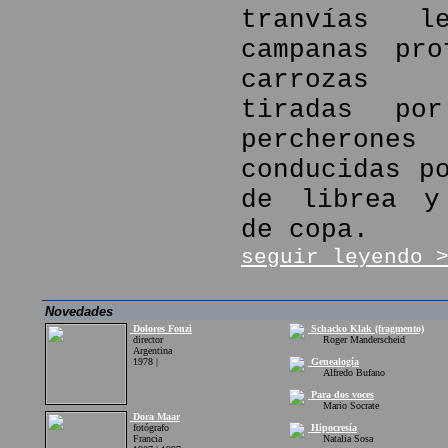
tranvías l
campanas pro
carrozas f
tiradas por
percher
conducidas p
de librea y
de copa.
seguir leyendo 
Novedades
Dolores Fonzi
Schacko Klak (fragmento)
director
Roger Manderscheid
Argentina
1978 |
Genealogía
Alfredo Bufano
Para dos voces
Mario Socrate
Dora Maar
fotógrafo
Hipocresía
Francia
Natalia Sosa