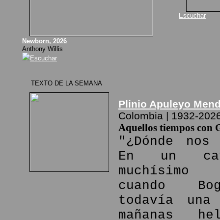
Escuchar
Newborn, 2026
Anthony Willis
Escuchar
TEXTO DE LA SEMANA
Plinio Apuleyo Men
Colombia | 1932-202
Aquellos tiempos con 
"¿Dónde nos 
En un ca
muchísimo
cuando Bo
todavía una
mañanas he