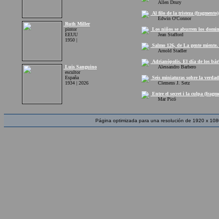
Allen Drury
Al filo de la tristeza (fragmento)
Edwin O'Connor
Ruth Miller
pintor
Los niños se aburren los domin
EEUU
Jean Stafford
1950 |
Salmo 126, de La gente miente. 
Arnold Stadler
Adrianópolis. El día de los bár
Luis Sanguino
Alessandro Barbero
escultor
España
Seis miniaturas sobre la verdad
1934 | 2026
Clemens J. Setz
Entre el secret i la culpa (fragm
Mar Picó
Página optimizada para una resolución de 1920 x 108