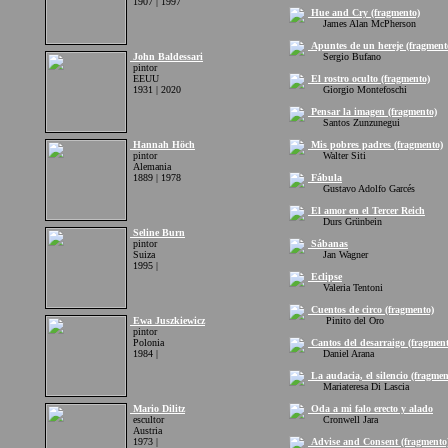
1907 | 1997
Hue and Cry (fragmento)
James Alan McPherson
Apuntes de un hereje (fragment
John Baldessari
Sergio Bufano
pintor
EEUU
El rostro oculto (fragmento)
1931 | 2020
Giorgio Montefoschi
Pensar la imagen (fragmento)
Santos Zunzunegui
Hannah Höch
Mis pobres padres (fragmento)
pintor
Walter Siti
Alemania
1889 | 1978
Fábula
Gustavo Adolfo Garcés
El amor en el Tercer Reich
Durs Grünbein
Seline Burn
pintor
Sábanas
Suiza
Jan Wagner
1995 |
Eclipse
Valeria Tentoni
Cuentos de circo (fragmento)
Ewa Juszkiewicz
Pinito del Oro
pintor
Polonia
Cantos del desarraigo (fragment
1984 |
Daniel Arana
La audacia, el silencio (fragmen
Mariateresa Di Lascia
Mario Dilitz
Oda a mi falo erecto y alado
escultor
Cronwell Jara
Austria
1973 |
Advise and Consent (fragmento