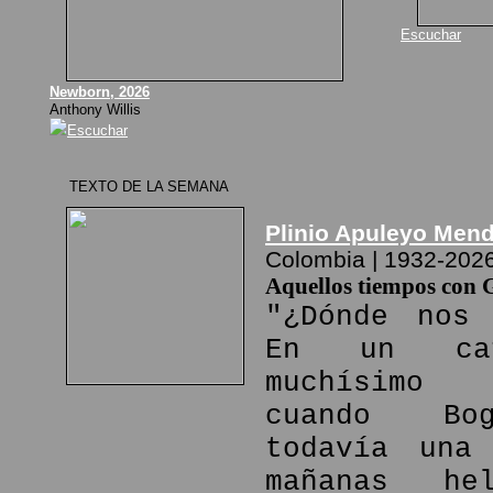
Escuchar
Newborn, 2026
Anthony Willis
Escuchar
TEXTO DE LA SEMANA
Plinio Apuleyo Men
Colombia | 1932-202
Aquellos tiempos con 
"¿Dónde nos 
En un ca
muchísimo
cuando Bo
todavía una
mañanas he