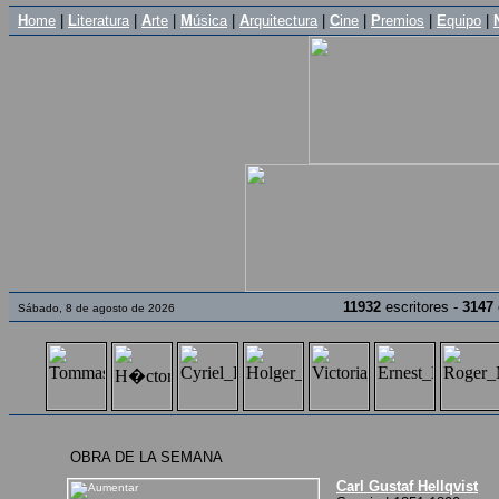
H
ome
|
L
iteratura
|
A
rte
|
M
úsica
|
A
rquitectura
|
C
ine
|
P
remios
|
E
quipo
|
11932
escritores -
3147
Sábado, 8 de agosto de 2026
OBRA DE LA SEMANA
Carl Gustaf Hellqvist