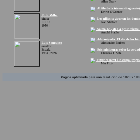
Allen Drury
Al filo de la tristeza (fragmento)
Edwin O'Connor
Ruth Miller
pintor
Los niños se aburren los domin
EEUU
Jean Stafford
1950 |
Salmo 126, de La gente miente. 
Arnold Stadler
Adrianópolis. El día de los bár
Luis Sanguino
Alessandro Barbero
escultor
España
Seis miniaturas sobre la verdad
1934 | 2026
Clemens J. Setz
Entre el secret i la culpa (fragm
Mar Picó
Página optimizada para una resolución de 1920 x 108