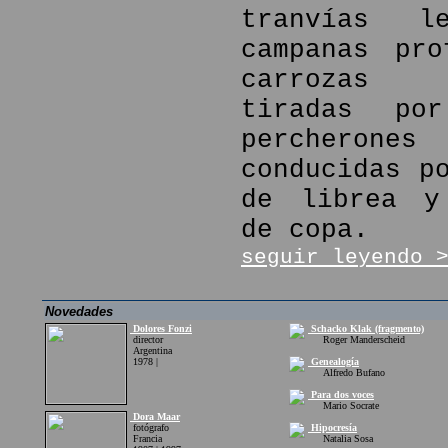
tranvías l
campanas pro
carrozas f
tiradas por
percher
conducidas p
de librea y
de copa.
seguir leyendo 
Novedades
Dolores Fonzi
Schacko Klak (fragmento)
director
Roger Manderscheid
Argentina
1978 |
Genealogía
Alfredo Bufano
Para dos voces
Mario Socrate
Dora Maar
fotógrafo
Hipocresía
Francia
Natalia Sosa