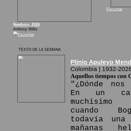
Escuchar
Newborn, 2026
Anthony Willis
Escuchar
TEXTO DE LA SEMANA
Plinio Apuleyo Men
Colombia | 1932-202
Aquellos tiempos con 
"¿Dónde nos 
En un ca
muchísimo
cuando Bo
todavía una
mañanas he