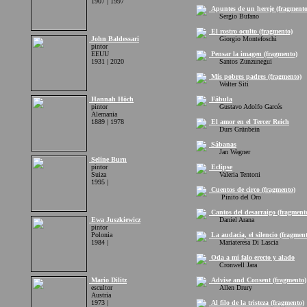
1907 | 1997
Apuntes de un hereje (fragmento
Sergio Bufano
El rostro oculto (fragmento)
John Baldessari
Giorgio Montefoschi
pintor
EEUU
Pensar la imagen (fragmento)
1931 | 2020
Santos Zunzunegui
Mis pobres padres (fragmento)
Walter Siti
Hannah Höch
Fábula
pintor
Gustavo Adolfo Garcés
Alemania
1889 | 1978
El amor en el Tercer Reich
Durs Grünbein
Sábanas
Jan Wagner
Seline Burn
pintor
Eclipse
Suiza
Valeria Tentoni
1995 |
Cuentos de circo (fragmento)
Pinito del Oro
Cantos del desarraigo (fragment
Ewa Juszkiewicz
Daniel Arana
pintor
Polonia
La audacia, el silencio (fragmen
1984 |
Mariateresa Di Lascia
Oda a mi falo erecto y alado
Cronwell Jara
Mario Dilitz
Advise and Consent (fragmento)
escultor
Allen Drury
Austria
1973 |
Al filo de la tristeza (fragmento)