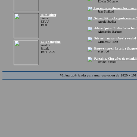
Edwin O'Connor
Los niños se aburren los doming
Jean Stafford
Ruth Miller
pintor
Salmo 126, de La gente miente. T
EEUU
Arnold Stadler
1950 |
Adrianópolis. El día de los bár
Alessandro Barbero
Seis miniaturas sobre la verdad 
Luis Sanguino
Clemens J. Setz
escultor
España
Entre el secret i la culpa (fragme
1934 | 2026
Mar Picó
Palestina. Cien años de coloniali
Rashid Khalidi
Página optimizada para una resolución de 1920 x 108