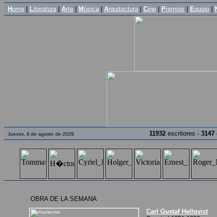
H
ome
|
L
iteratura
|
A
rte
|
M
úsica
|
A
rquitectura
|
C
ine
|
P
remios
|
E
quipo
|
11932
escritores -
3147
Jueves, 6 de agosto de 2026
OBRA DE LA SEMANA
Carl Gustaf Hellqvist