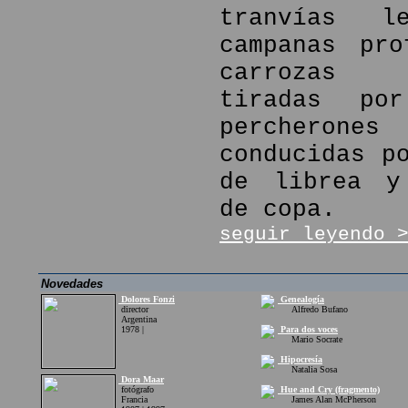
tranvías l
campanas pro
carrozas f
tiradas por
percher
conducidas p
de librea y
de copa.
seguir leyendo 
Novedades
Dolores Fonzi
Genealogía
director
Alfredo Bufano
Argentina
1978 |
Para dos voces
Mario Socrate
Hipocresía
Natalia Sosa
Dora Maar
fotógrafo
Hue and Cry (fragmento)
Francia
James Alan McPherson