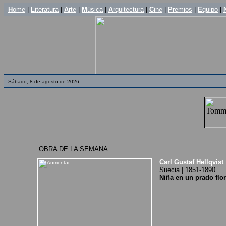
H
ome
|
L
iteratura
|
A
rte
|
M
úsica
|
A
rquitectura
|
C
ine
|
P
remios
|
E
quipo
|
Sábado, 8 de agosto de 2026
OBRA DE LA SEMANA
Carl Gustaf Hellqvist
Suecia | 1851-1890
Niña en un prado flor