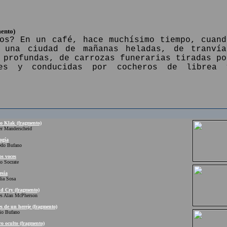
ento)
os? En un café, hace muchísimo tiempo, cuand
 una ciudad de mañanas heladas, de tranvía
 profundas, de carrozas funerarias tiradas po
nes y conducidas por cocheros de librea 
 Klak (fragmento)
Manderscheid
ogía
o Bufano
s voces
Socrate
esía
a Sosa
d Cry (fragmento)
Alan McPherson
 de un hereje (fragmento)
 Bufano
ro oculto (fragmento)