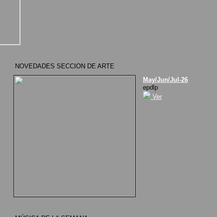
NOVEDADES SECCION DE ARTE
May/Jun/Jul-26
epdlp
Ver