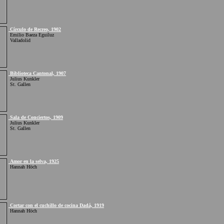
Círculo de Recreo, 1902
Emilio Baeza Eguiluz
Valladolid
Biblioteca Cantonal, 1907
Julius Kunkler
St. Gallen
Sala de Conciertos, 1909
Julius Kunkler
St. Gallen
Amor en la selva, 1925
Hannah Höch
Cortar con el cuchillo de cocina Dadá, 1919
Hannah Höch