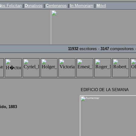
N
os Felicitan
|
D
onativos
|
C
entenarios
|
I
n Memoriam
|
M
óvil
11932
escritores -
3147
compositores 
EDIFICIO DE LA SEMANA
ido, 1883