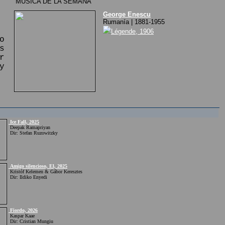
MÚSICA DE LA SEMANA
George Enescu
Rumanía | 1881-1955
Légende, 1906
o
s
r
y
Ice Fall, 2025
Deepak Ramapriyan
Dir: Stefan Ruzowitzky
Amigo silencioso, El, 2025
Kristóf Kelemen & Gábor Keresztes
Dir: Ildiko Enyedi
Fiordo, 2026
Kaspar Kaae
Dir: Cristian Mungiu