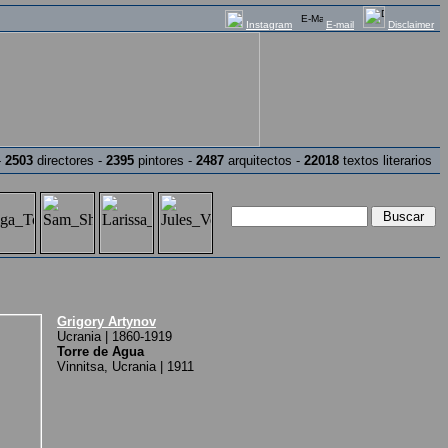
Instagram
E-mail
Disclaimer
-
2503
directores -
2395
pintores -
2487
arquitectos -
22018
textos literarios
Grigory Artynov
Ucrania | 1860-1919
Torre de Agua
Vinnitsa, Ucrania | 1911