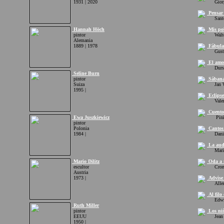
1931 | 2020
Giorgi
Pensar 
Santos
Hannah Höch
Mis pob
pintor
Walter
Alemania
1889 | 1978
Fábula
Gustav
El amor
Durs 
Seline Burn
pintor
Sában
Suiza
Jan W
1995 |
Eclipse
Valeri
Cuentos
Ewa Juszkiewicz
Pinito
pintor
Polonia
Cantos 
1984 |
Daniel
La auda
Mariate
Mario Dilitz
Oda a m
escultor
Cronwe
Austria
1973 |
Advise 
Allen
Al filo 
Edwin
Ruth Miller
pintor
Los niñ
EEUU
Jean S
1950 |