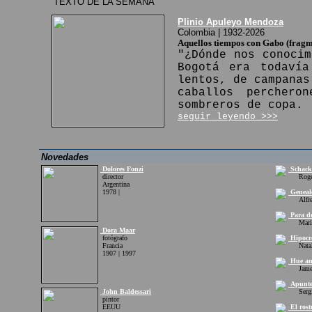
TEXTO DE LA SEMANA
Plinio Apuleyo Mendoza
Colombia | 1932-2026
Aquellos tiempos con Gabo (fragm
"¿Dónde nos conocim
Bogotá era todavía
lentos, de campanas
caballos perchero
sombreros de copa.
seguir leyendo >>>
Novedades
Dolores Fonzi
Schacko
director
Roger 
Argentina
1978 |
Geneal
Alfred
Para do
Mario 
Dora Maar
fotógrafo
Hipocr
Francia
Natali
1907 | 1997
Hue an
James 
Apuntes
John Baldessari
Sergio
pintor
EEUU
El rost