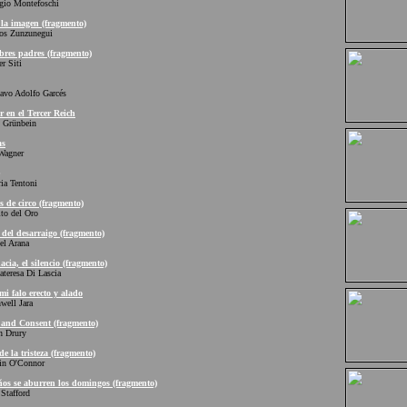
o Montefoschi
la imagen (fragmento)
 Zunzunegui
res padres (fragmento)
 Siti
o Adolfo Garcés
 en el Tercer Reich
Grünbein
as
agner
a Tentoni
 de circo (fragmento)
 del Oro
del desarraigo (fragmento)
 Arana
cia, el silencio (fragmento)
resa Di Lascia
i falo erecto y alado
ll Jara
and Consent (fragmento)
 Drury
de la tristeza (fragmento)
 O'Connor
os se aburren los domingos (fragmento)
tafford