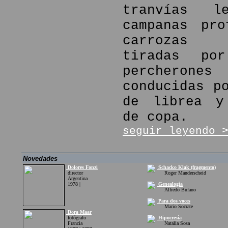
tranvías l
campanas pro
carrozas f
tiradas por
percher
conducidas p
de librea y
de copa.
seguir leyendo 
Novedades
Dolores Fonzi
Schacko Klak (fragmento)
director
Roger Manderscheid
Argentina
1978 |
Genealogía
Alfredo Bufano
Para dos voces
Mario Socrate
Dora Maar
fotógrafo
Hipocresía
Francia
Natalia Sosa