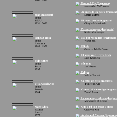
1907 | 1997
Hue and Cry (fragmento)
James Alan McPherson
Apuntes de un hereje (fragment
John Baldessari
Sergio Bufano
pintor
EEUU
El rostro oculto (fragmento)
1931 | 2020
Giorgio Montefoschi
Pensar la imagen (fragmento)
Santos Zunzunegui
Hannah Höch
Mis pobres padres (fragmento)
pintor
Walter Siti
Alemania
1889 | 1978
Fábula
Gustavo Adolfo Garcés
El amor en el Tercer Reich
Durs Grünbein
Seline Burn
pintor
Sábanas
Suiza
Jan Wagner
1995 |
Eclipse
Valeria Tentoni
Cuentos de circo (fragmento)
Ewa Juszkiewicz
Pinito del Oro
pintor
Polonia
Cantos del desarraigo (fragment
1984 |
Daniel Arana
La audacia, el silencio (fragmen
Mariateresa Di Lascia
Mario Dilitz
Oda a mi falo erecto y alado
escultor
Cronwell Jara
Austria
1973 |
Advise and Consent (fragmento