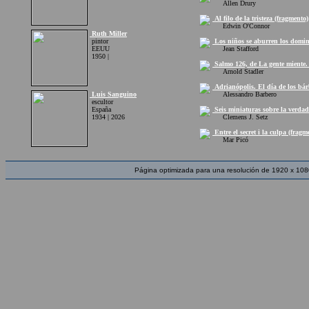
Allen Drury
Al filo de la tristeza (fragmento)
Edwin O'Connor
Ruth Miller
pintor
Los niños se aburren los domin
EEUU
Jean Stafford
1950 |
Salmo 126, de La gente miente. 
Arnold Stadler
Adrianópolis. El día de los bár
Luis Sanguino
Alessandro Barbero
escultor
España
Seis miniaturas sobre la verdad
1934 | 2026
Clemens J. Setz
Entre el secret i la culpa (fragm
Mar Picó
Página optimizada para una resolución de 1920 x 108