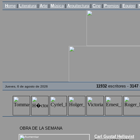
H
ome
|
L
iteratura
|
A
rte
|
M
úsica
|
A
rquitectura
|
C
ine
|
P
remios
|
E
quipo
|
11932
escritores -
3147
Jueves, 6 de agosto de 2026
OBRA DE LA SEMANA
Carl Gustaf Hellqvist