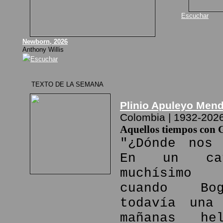
Escuchar
Newborn, 2026
Anthony Willis
Escuchar
TEXTO DE LA SEMANA
Plinio Apuleyo Men
Colombia | 1932-202
Aquellos tiempos con 
"¿Dónde nos 
En un ca
muchísimo
cuando Bo
todavía una
mañanas he