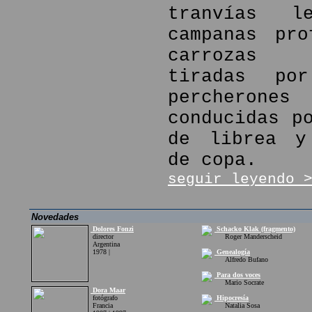
tranvías l
campanas pro
carrozas f
tiradas por
percher
conducidas p
de librea y
de copa.
seguir leyendo 
Novedades
Dolores Fonzi
Schacko Klak (fragmento)
director
Roger Manderscheid
Argentina
1978 |
Genealogía
Alfredo Bufano
Para dos voces
Mario Socrate
Dora Maar
fotógrafo
Hipocresía
Francia
Natalia Sosa