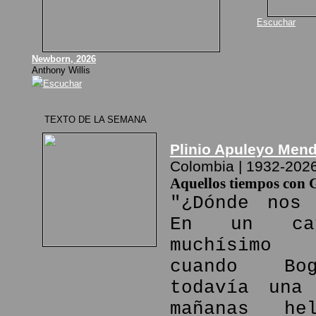
Escuchar
Newborn, 2026
Anthony Willis
Escuchar
TEXTO DE LA SEMANA
Plinio Apuleyo Men
Colombia | 1932-202
Aquellos tiempos con 
"¿Dónde nos 
En un ca
muchísimo
cuando Bo
todavía una
mañanas he