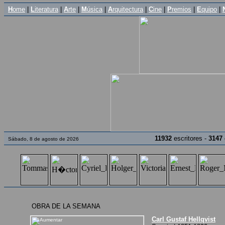
H
ome
|
L
iteratura
|
A
rte
|
M
úsica
|
A
rquitectura
|
C
ine
|
P
remios
|
E
quipo
|
11932
escritores -
3147
Sábado, 8 de agosto de 2026
OBRA DE LA SEMANA
Carl Gustaf Hellqvist