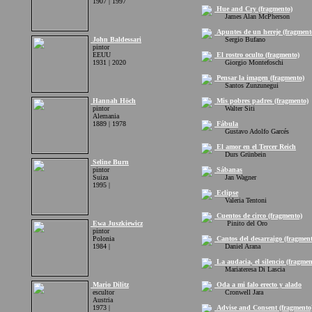
1907 | 1997
Hue and Cry (fragmento)
James Alan McPherson
Apuntes de un hereje (fragment
John Baldessari
Sergio Bufano
pintor
EEUU
El rostro oculto (fragmento)
1931 | 2020
Giorgio Montefoschi
Pensar la imagen (fragmento)
Santos Zunzunegui
Hannah Höch
Mis pobres padres (fragmento)
pintor
Walter Siti
Alemania
1889 | 1978
Fábula
Gustavo Adolfo Garcés
El amor en el Tercer Reich
Durs Grünbein
Seline Burn
pintor
Sábanas
Suiza
Jan Wagner
1995 |
Eclipse
Valeria Tentoni
Cuentos de circo (fragmento)
Ewa Juszkiewicz
Pinito del Oro
pintor
Polonia
Cantos del desarraigo (fragment
1984 |
Daniel Arana
La audacia, el silencio (fragmen
Mariateresa Di Lascia
Mario Dilitz
Oda a mi falo erecto y alado
escultor
Cronwell Jara
Austria
1973 |
Advise and Consent (fragmento