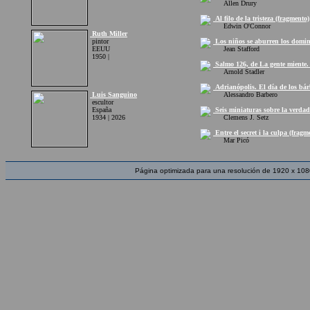
Allen Drury
Al filo de la tristeza (fragmento)
Edwin O'Connor
Ruth Miller
pintor
Los niños se aburren los domin
EEUU
Jean Stafford
1950 |
Salmo 126, de La gente miente. 
Arnold Stadler
Adrianópolis. El día de los bár
Luis Sanguino
Alessandro Barbero
escultor
España
Seis miniaturas sobre la verdad
1934 | 2026
Clemens J. Setz
Entre el secret i la culpa (fragm
Mar Picó
Página optimizada para una resolución de 1920 x 108