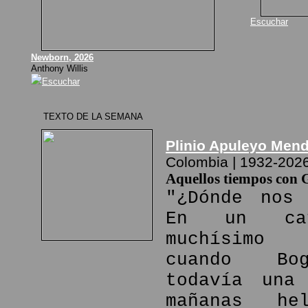
Escuchar
Newborn, 2026
Anthony Willis
Escuchar
TEXTO DE LA SEMANA
Plinio Apuleyo Men
Colombia | 1932-202
Aquellos tiempos con 
"¿Dónde nos 
En un ca
muchísimo
cuando Bo
todavía una
mañanas he