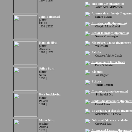
1907 | 1997
Hue and Cry (fragmento)
James Alan McPherson
Apuntes de un hereje (fragment
John Baldessari
Sergio Bufano
pintor
EEUU
El rostro oculto (fragmento)
1931 | 2020
Giorgio Montefoschi
Pensar la imagen (fragmento)
Santos Zunzunegui
Hannah Höch
Mis pobres padres (fragmento)
pintor
Walter Siti
Alemania
1889 | 1978
Fábula
Gustavo Adolfo Garcés
El amor en el Tercer Reich
Durs Grünbein
Seline Burn
pintor
Sábanas
Suiza
Jan Wagner
1995 |
Eclipse
Valeria Tentoni
Cuentos de circo (fragmento)
Ewa Juszkiewicz
Pinito del Oro
pintor
Polonia
Cantos del desarraigo (fragment
1984 |
Daniel Arana
La audacia, el silencio (fragmen
Mariateresa Di Lascia
Mario Dilitz
Oda a mi falo erecto y alado
escultor
Cronwell Jara
Austria
1973 |
Advise and Consent (fragmento