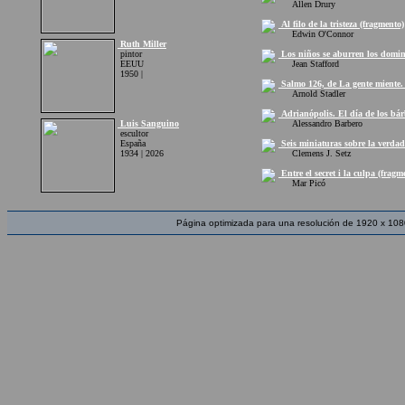
Allen Drury
Al filo de la tristeza (fragmento)
Edwin O'Connor
Ruth Miller
pintor
Los niños se aburren los domin
EEUU
Jean Stafford
1950 |
Salmo 126, de La gente miente. 
Arnold Stadler
Adrianópolis. El día de los bár
Luis Sanguino
Alessandro Barbero
escultor
España
Seis miniaturas sobre la verdad
1934 | 2026
Clemens J. Setz
Entre el secret i la culpa (fragm
Mar Picó
Página optimizada para una resolución de 1920 x 108