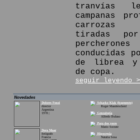
tranvías l
campanas pro
carrozas f
tiradas por
percher
conducidas p
de librea y
de copa.
seguir leyendo 
Novedades
Dolores Fonzi
Schacko Klak (fragmento)
director
Roger Manderscheid
Argentina
1978 |
Genealogía
Alfredo Bufano
Para dos voces
Mario Socrate
Dora Maar
fotógrafo
Hipocresía
Francia
Natalia Sosa