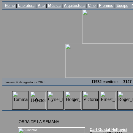
H
ome
|
L
iteratura
|
A
rte
|
M
úsica
|
A
rquitectura
|
C
ine
|
P
remios
|
E
quipo
|
11932
escritores -
3147
Jueves, 6 de agosto de 2026
OBRA DE LA SEMANA
Carl Gustaf Hellqvist