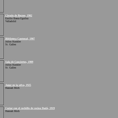
Círculo de Recreo, 1902
Emilio Baeza Eguiluz
Valladolid
Biblioteca Cantonal, 1907
Julius Kunkler
St. Gallen
Sala de Conciertos, 1909
Julius Kunkler
St. Gallen
Amor en la selva, 1925
Hannah Höch
Cortar con el cuchillo de cocina Dadá, 1919
Hannah Höch