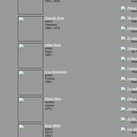
1931 | 2020
Giorgi
Pensar 
Santos
Hannah Höch
Mis pob
pintor
Walter
Alemania
1889 | 1978
Fábula
Gustav
El amor
Durs 
Seline Burn
pintor
Sában
Suiza
Jan W
1995 |
Eclipse
Valeri
Cuentos
Ewa Juszkiewicz
Pinito
pintor
Polonia
Cantos 
1984 |
Daniel
La auda
Mariate
Mario Dilitz
Oda a m
escultor
Cronwe
Austria
1973 |
Advise 
Allen
Al filo 
Edwin
Ruth Miller
pintor
Los niñ
EEUU
Jean S
1950 |