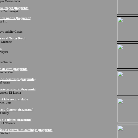
o Montefoschi
la imagen (fragmento)
 Zunzunegui
res padres (fragmento)
 Siti
o Adolfo Garcés
 en el Tercer Reich
Grünbein
as
agner
a Tentoni
 de circo (fragmento)
 del Oro
del desarraigo (fragmento)
 Arana
cia, el silencio (fragmento)
resa Di Lascia
i falo erecto y alado
ll Jara
and Consent (fragmento)
 Drury
de la tristeza (fragmento)
 O'Connor
os se aburren los domingos (fragmento)
tafford