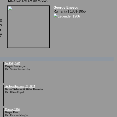
MÚSICA DE LA SEMANA
George Enescu
Rumanía | 1881-1955
Légende, 1906
o
s
r
y
Ice Fall, 2025
Deepak Ramapriyan
Dir: Stefan Ruzowitzky
Amigo silencioso, El, 2025
Kristóf Kelemen & Gábor Keresztes
Dir: Ildiko Enyedi
Fiordo, 2026
Kaspar Kaae
Dir: Cristian Mungiu