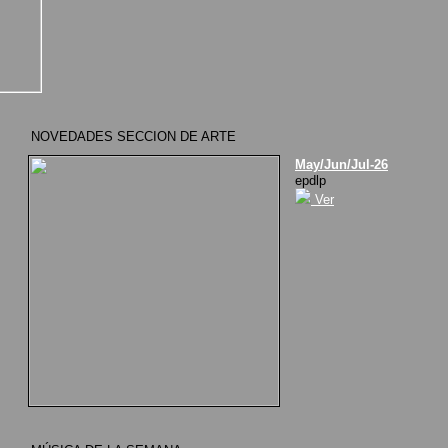
NOVEDADES SECCION DE ARTE
May/Jun/Jul-26
epdlp
Ver