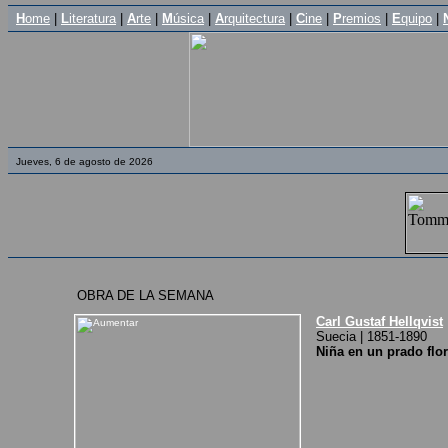
H
ome
|
L
iteratura
|
A
rte
|
M
úsica
|
A
rquitectura
|
C
ine
|
P
remios
|
E
quipo
|
Jueves, 6 de agosto de 2026
OBRA DE LA SEMANA
Carl Gustaf Hellqvist
Suecia | 1851-1890
Niña en un prado flor