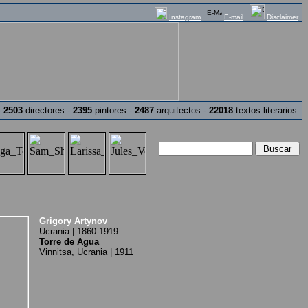
Instagram
E-mail
Disclaimer
-
2503
directores -
2395
pintores -
2487
arquitectos -
22018
textos literarios
Grigory Artynov
Ucrania | 1860-1919
Torre de Agua
Vinnitsa, Ucrania | 1911