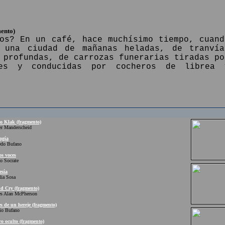
ento)
os? En un café, hace muchísimo tiempo, cuand
 una ciudad de mañanas heladas, de tranvía
 profundas, de carrozas funerarias tiradas po
nes y conducidas por cocheros de librea 
 Klak (fragmento)
Manderscheid
ogía
o Bufano
s voces
Socrate
esía
a Sosa
d Cry (fragmento)
Alan McPherson
 de un hereje (fragmento)
 Bufano
ro oculto (fragmento)