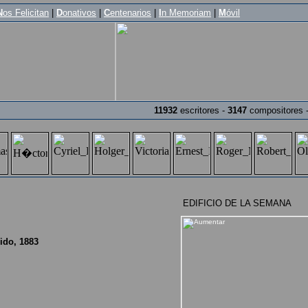
N
os Felicitan
|
D
onativos
|
C
entenarios
|
I
n Memoriam
|
M
óvil
11932
escritores -
3147
compositores 
EDIFICIO DE LA SEMANA
ido, 1883