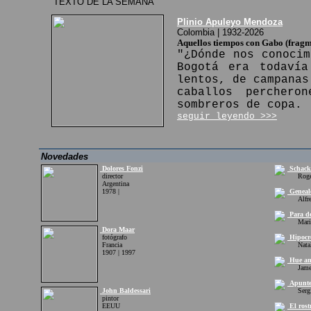
TEXTO DE LA SEMANA
Plinio Apuleyo Mendoza
Colombia | 1932-2026
Aquellos tiempos con Gabo (fragm
"¿Dónde nos conocim
Bogotá era todavía
lentos, de campanas
caballos perchero
sombreros de copa.
seguir leyendo >>>
Novedades
Dolores Fonzi
Schacko
director
Roger 
Argentina
1978 |
Geneal
Alfred
Para do
Mario 
Dora Maar
fotógrafo
Hipocr
Francia
Natali
1907 | 1997
Hue an
James 
Apuntes
John Baldessari
Sergio
pintor
EEUU
El rost