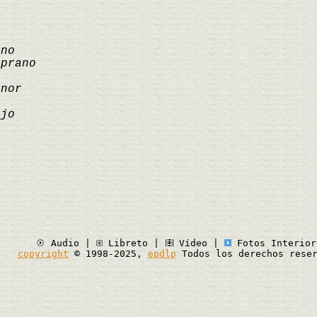
o
ano
oprano
enor
ajo
r
o
o
Audio |
Libreto |
Vídeo |
Fotos Interior
copyright
© 1998-2025,
epdlp
Todos los derechos reser