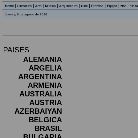
|
|
|
|
|
|
|
|
H
ome
L
iteratura
A
rte
M
úsica
A
rquitectura
C
ine
P
remios
E
quipo
N
os Felicit
Jueves, 6 de agosto de 2026
PAISES
ALEMANIA
ARGELIA
ARGENTINA
ARMENIA
AUSTRALIA
AUSTRIA
AZERBAIYAN
BELGICA
BRASIL
BULGARIA