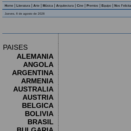
|
|
|
|
|
|
|
|
H
ome
L
iteratura
A
rte
M
úsica
A
rquitectura
C
ine
P
remios
E
quipo
N
os Felicit
Jueves, 6 de agosto de 2026
PAISES
ALEMANIA
ANGOLA
ARGENTINA
ARMENIA
AUSTRALIA
AUSTRIA
BELGICA
BOLIVIA
BRASIL
BULGARIA