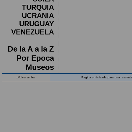
TURQUIA
UCRANIA
URUGUAY
VENEZUELA
De la A a la Z
Por Epoca
Museos
::Volver arriba::
Página optimizada para una resoluci