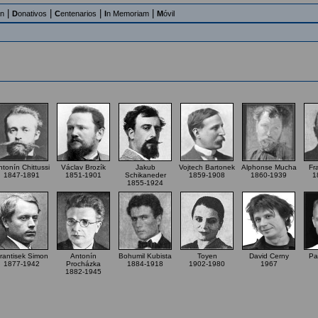
|
|
|
|
an
D
onativos
C
entenarios
I
n Memoriam
M
óvil
ntonín Chittussi
Václav Brozík
Jakub
Vojtech Bartonek
Alphonse Mucha
Fr
1847-1891
1851-1901
Schikaneder
1859-1908
1860-1939
1
1855-1924
rantisek Simon
Antonín
Bohumil Kubista
Toyen
David Cerny
Pa
1877-1942
Procházka
1884-1918
1902-1980
1967
1882-1945