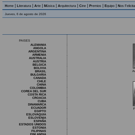
|
|
|
|
|
|
|
|
H
ome
L
iteratura
A
rte
M
úsica
A
rquitectura
C
ine
P
remios
E
quipo
N
os Felicit
Jueves, 6 de agosto de 2026
PAISES
ALEMANIA
ANGOLA
ARGENTINA
ARMENIA
AUSTRALIA
AUSTRIA
BELGICA
BOLIVIA
A
BRASIL
BULGARIA
CANADA
CHILE
CHINA
COLOMBIA
COREA DEL SUR
COSTA RICA
CROACIA
CUBA
DINAMARCA
ECUADOR
F
EGIPTO
ESLOVAQUIA
ESLOVENIA
ESPAÑA
ESTADOS UNIDOS
ESTONIA
FILIPINAS
FINLANDIA