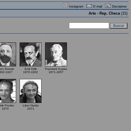
Instagram
E-mail
Disclaimer
Arte - Rep. Checa
(15)
anz Dvorak
Emil Orlik
Frantisek Kupka
862-1927
1870-1932
1871-1957
trik Prosko
Libor Hurda
1970
1971