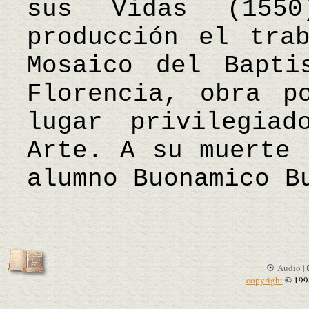
sus Vidas (155
producción el tra
Mosaico del Bapti
Florencia, obra p
lugar privilegia
Arte. A su muerte 
alumno Buonamico 
Audio |
copyright
© 199