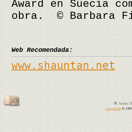
Award en Suecia co
obra. © Barbara F
Web Recomendada:
www.shauntan.net
Audio |
copyright
© 199