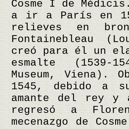
Cosme I de Médicis
a ir a París en 1
relieves en br
Fontainebleau (Lo
creó para él un el
esmalte (1539-15
Museum, Viena). O
1545, debido a s
amante del rey y 
regresó a Flore
mecenazgo de Cosme