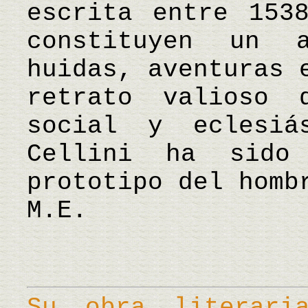
escrita entre 153
constituyen un 
huidas, aventuras 
retrato valioso 
social y eclesiá
Cellini ha sido
prototipo del homb
M.E.
Su obra literar