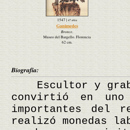
1547
|
47 años
Ganimedes
Bronce.
Museo del Bargello. Florencia
62 cm.
Biografía:
Escultor y graba
convirtió en uno
importantes del r
realizó monedas la