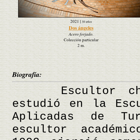
2021
|
50 años
Dos ángeles
Acero forjado.
Colección particular
2 m.
Biografía:
Escultor chec
estudió en la Esc
Aplicadas de Tu
escultor académi