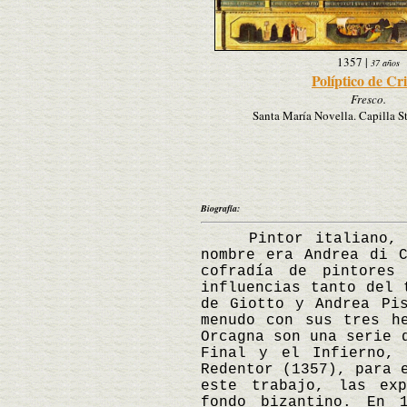
1357
|
37 años
Políptico de Cri
Fresco.
Santa María Novella. Capilla St
Biografía:
Pintor italiano, esc
nombre era Andrea di 
cofradía de pintores
influencias tanto del 
de Giotto y Andrea Pi
menudo con sus tres h
Orcagna son una serie 
Final y el Infierno, 
Redentor (1357), para 
este trabajo, las exp
fondo bizantino. En 