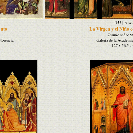
1353
|
33 año
ento
La Virgen y el Niño c
Temple sobre ta
Florencia
Galería de la Academia
127 x 56.5 c