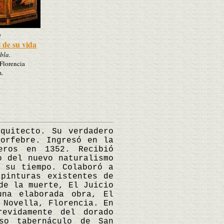
s
 de su vida
bla.
 Florencia
m.
uitecto. Su verdadero
orfebre. Ingresó en la
eros en 1352. Recibió
o del nuevo naturalismo
 su tiempo. Colaboró a
pinturas existentes de
de la muerte, El Juicio
una elaborada obra, El
 Novella, Florencia. En
revidamente del dorado
so tabernáculo de San