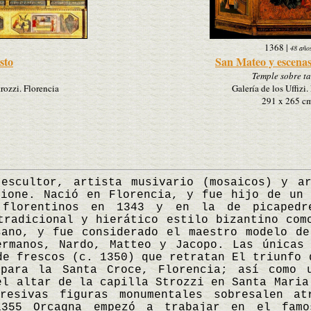
1368
|
48 año
sto
San Mateo y escenas
Temple sobre ta
rozzi. Florencia
Galería de los Uffizi.
291 x 265 c
ultor, artista musivario (mosaicos) y arq
Cione. Nació en Florencia, y fue hijo de un 
 florentinos en 1343 y en la de picapedr
tradicional y hierático estilo bizantino com
sano, y fue considerado el maestro modelo de
ermanos, Nardo, Matteo y Jacopo. Las únicas 
de frescos (c. 1350) que retratan El triunfo 
para la Santa Croce, Florencia; así como 
el altar de la capilla Strozzi en Santa Maria
resivas figuras monumentales sobresalen at
1355 Orcagna empezó a trabajar en el famo