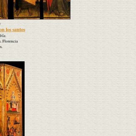
s
on los santos
bla.
. Florencia
m.