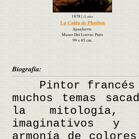
1878
|
52 años
La Caída de Phaéton
Aguafuerte.
Museo Del Louvre. París
99 x 65 cm.
Biografía:
Pintor francés n
muchos temas saca
la mitología, 
imaginativos y 
armonía de colores