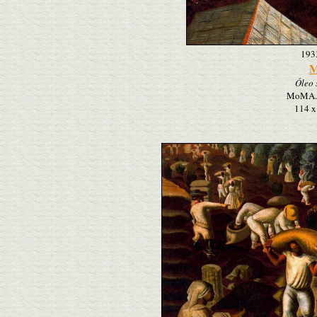
193
M
Óleo 
MoMA. 
114 x