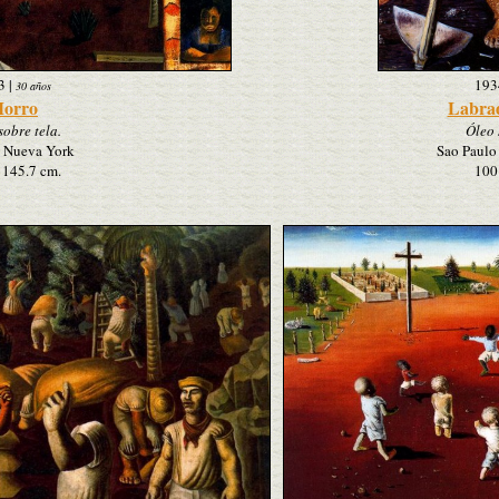
3
|
193
30 años
orro
Labrad
sobre tela.
Óleo 
Nueva York
Sao Paulo
 145.7 cm.
100