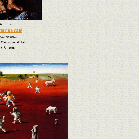
4
|
31 años
or de café
sobre tela.
 Museum of Art
 x 81 cm.