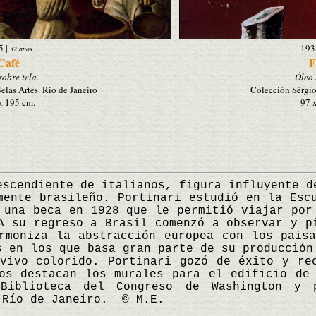
5
|
193
32 años
Café
F
sobre tela.
Óleo 
las Artes. Rio de Janeiro
Colección Sérgio
x 195 cm.
97 
endiente de italianos, figura influyente de
mente brasileño. Portinari estudió en la Esc
 una beca en 1928 que le permitió viajar por
A su regreso a Brasil comenzó a observar y p
rmoniza la abstracción europea con los pais
s en los que basa gran parte de su producción
vivo colorido. Portinari gozó de éxito y re
os destacan los murales para el edificio de
Biblioteca del Congreso de Washington y 
 Río de Janeiro. © M.E.