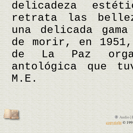
delicadeza estét
retrata las belle
una delicada gama
de morir, en 1951,
de La Paz orga
antológica que t
M.E.
Audio |
copyright
© 199