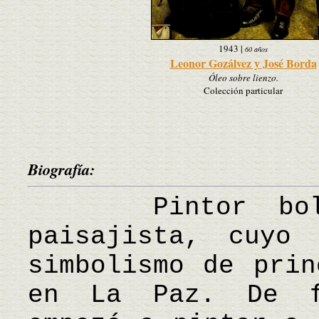
1943
|
60 años
Leonor Gozálvez y José Borda
Óleo sobre lienzo.
Colección particular
Biografía:
Pintor bolivi
paisajista, cuyo
simbolismo de prin
en La Paz. De fo