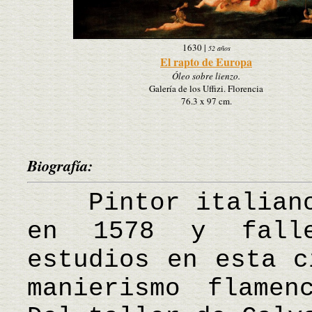
1630
|
52 años
El rapto de Europa
Óleo sobre lienzo.
Galería de los Uffizi. Florencia
76.3 x 97 cm.
Biografía:
Pintor italiano,
en 1578 y fall
estudios en esta c
manierismo flamen