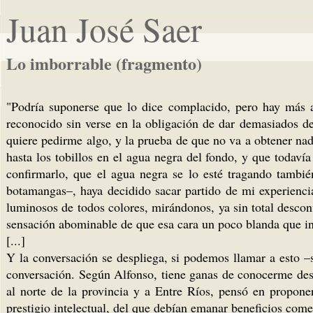
Juan José Saer
Lo imborrable (fragmento)
"Podría suponerse que lo dice complacido, pero hay más a
reconocido sin verse en la obligación de dar demasiados de
quiere pedirme algo, y la prueba de que no va a obtener na
hasta los tobillos en el agua negra del fondo, y que todaví
confirmarlo, que el agua negra se lo esté tragando tambié
botamangas–, haya decidido sacar partido de mi experiencia
luminosos de todos colores, mirándonos, ya sin total desco
sensación abominable de que esa cara un poco blanda que inc
[...]
Y la conversación se despliega, si podemos llamar a esto –
conversación. Según Alfonso, tiene ganas de conocerme desd
al norte de la provincia y a Entre Ríos, pensó en propone
prestigio intelectual, del que debían emanar beneficios come