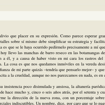
livio que placer en su expresión. Como parece esperar gra
talles sobre sí mismo debe simplificar su estrategia y facili
da es que se le haya ocurrido pedírmelo precisamente a mí q
a hoy llevo las manchas de barro reseco en las botamangas de
n a él, y a causa de haber visto en mi cara los rastros del
. La cosa es que nos quedamos inmóviles en la vereda desier
nfianza de mi parte quizás –tendría que pensarlo mejor– y que
ita a la crueldad, aunque no nos parezcamos en nada, es en ci
su insistencia poco disimulada y ansiosa, la altanería paródi
e hace mucho y, cinco o seis años atrás, por el setenta y cu
rme la dirección de la nueva zona, con un porcentaje sobre 
rciales indiscutibles. Un nombre, dice, por caro que se lo pa