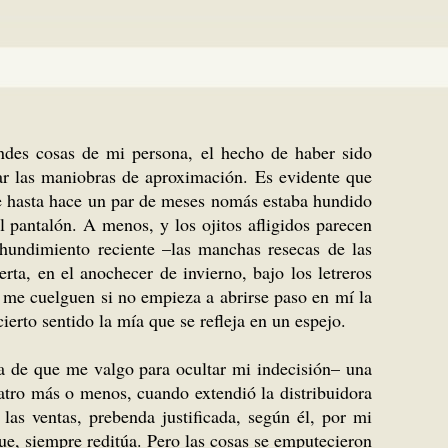
ndes cosas de mi persona, el hecho de haber sido
tar las maniobras de aproximación. Es evidente que
ue hasta hace un par de meses nomás estaba hundido
l pantalón. A menos, y los ojitos afligidos parecen
 hundimiento reciente –las manchas resecas de las
ta, en el anochecer de invierno, bajo los letreros
 me cuelguen si no empieza a abrirse paso en mí la
erto sentido la mía que se refleja en un espejo.
ca de que me valgo para ocultar mi indecisión– una
atro más o menos, cuando extendió la distribuidora
las ventas, prebenda justificada, según él, por mi
gue, siempre reditúa. Pero las cosas se emputecieron