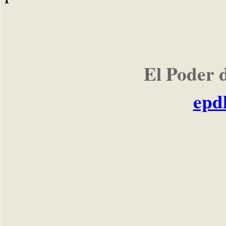
El Poder 
epd