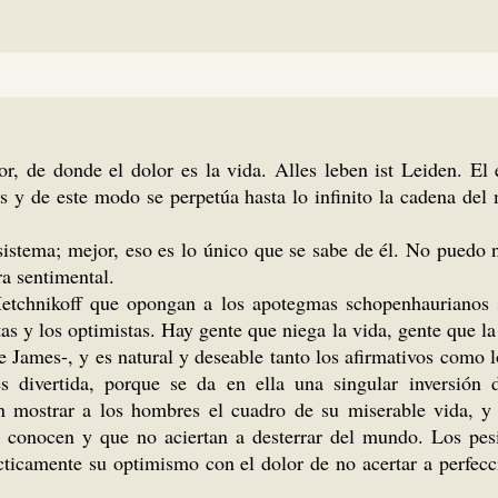
lor, de donde el dolor es la vida. Alles leben ist Leiden. El
eos y de este modo se perpetúa hasta lo infinito la cadena del
sistema; mejor, eso es lo único que se sabe de él. No puedo n
ra sentimental.
etchnikoff que opongan a los apotegmas schopenhaurianos su
tas y los optimistas. Hay gente que niega la vida, gente que 
e James-, y es natural y deseable tanto los afirmativos como l
es divertida, porque se da en ella una singular inversión
 mostrar a los hombres el cuadro de su miserable vida, y 
ad conocen y que no aciertan a desterrar del mundo. Los pe
ácticamente su optimismo con el dolor de no acertar a perfe