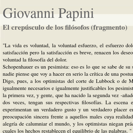
Giovanni Papini
El crepúsculo de los filósofos (fragmento)
"La vida es voluntad, la voluntad esfuerzo, el esfuerzo do
satisfacción pero la satisfacción es breve, renacen los des
voluntad la filosofía del dolor.
Schopenhauer es un pesimista: eso es lo que se sabe de su 
nadie piense que voy a hacer en serio la crítica de una postu
Digo, pues, a los optimistas del corte de Lubbock o de M
igualmente necesarios e igualmente justificables los pesimis
la primera vez, y gente, que ha nacido la segunda vez -añad
dos veces, tengan sus respectivas filosofías. La escena 
experimentan un verdadero gusto y un verdadero placer en
preocupación sincera frente a aquellos males cuya realid
alegría de calumniar el mundo, y los optimistas niegan pr
cuales los hechos restablecen el equilibrio de las palabras. "