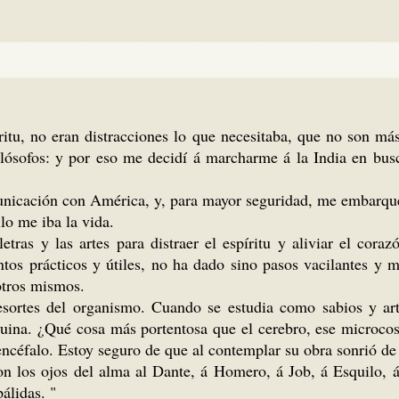
itu, no eran distracciones lo que necesitaba, que no son más 
lósofos: y por eso me decidí á marcharme á la India en busc
unicación con América, y, para mayor seguridad, me embarqu
lo me iba la vida.
etras y las artes para distraer el espíritu y aliviar el cor
tos prácticos y útiles, no ha dado sino pasos vacilantes y 
otros mismos.
sortes del organismo. Cuando se estudia como sabios y ar
uina. ¿Qué cosa más portentosa que el cerebro, ese microcos
 encéfalo. Estoy seguro de que al contemplar su obra sonrió de
on los ojos del alma al Dante, á Homero, á Job, á Esquilo, 
pálidas. "