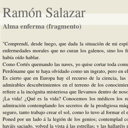
Ramón Salazar
Alma enferma (fragmento)
"Comprendí, desde luego, que dada la situación de mi espír
enfermedades morales que no curan los galenos, sino los fi
había oído hablar.
Como Cortés quemando las naves, yo quise cortar toda com
Perdóname que te haya olvidado como un ingrato, pero en el
Es cierto que en Europa hay el recurso de la ciencia, las l
admirables descubrimientos en el terreno de los conocimien
refiere a la incógnita misteriosa que llevamos dentro de nos
¡La vida! ¿Qué es la vida? Conocemos los médicos los re
admiración contemplando los secretos de la prodigiosa máq
seguro, tanto trabajo crear el sol, como lo tuvo al formar el
Poned por un lado á la legión de los genios; contemplad c
hayáis saciado, volved la vista á las estrellas; y las hallaréis 