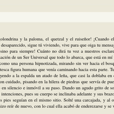
olondrina y la paloma, el quetzal y el ruiseñor! ¡Cuando el
 desaparecido, sigue tú viviendo, vive para que oiga tu mensa
, sino para siem­pre! Cuánto no dirá tu voz a nuestros escl
sación de un Ser Universal que todo lo abarca, que está en mí 
 como una persona hipnotizada, mirando sin ver hacia el bosqu
rotesca figura humana que venía cami­nando hacia esta parte. T
ra­yendo a la espalda un atado de leña, que casi la doblaba e
con cuidado, pisando en la hilera de piedras que servía de pu
en silencio e inmóvil a su paso. Dando un agudo grito de sorpr
s intenciones, pues su cuerpo se inclina­ba adelante y sus br
s pies seguían en el mismo sitio. Solté una carcajada, y al o
hizo reír de nuevo, con lo cual ella acabó de enderezarse y se