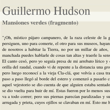
Guillermo Hudson
Mansiones verdes (fragmento)
"¡Oh, místico pájaro campanero, de la raza celeste de la g
persiguen, uno para comerte, el otro pa­ra sus museos, hayan
de nosotros a habitar la Tierra, no por un millar de años
manchada puedes hablarle de cosas tan altas y traerle la sen
El canto cesó, pero yo seguía presa de mi arrebato lírico y
orilla del raudal, cuando vi de repente a la distancia una g
pero luego reconocí a la vieja Cla-clá, que volvía a casa t
paso a paso llegó al borde del estero y comenzó a pasarlo 
aquel vejestorio se dio cuenta de que alguien estaba sentado 
se dio vuelta para huir de mí. Estas fueron por lo menos su
va a todo correr; pero sus piernas parecían paralizadas y su
arrugada y prieta, cuyos ojillos se clavaban en mí. Esto me 