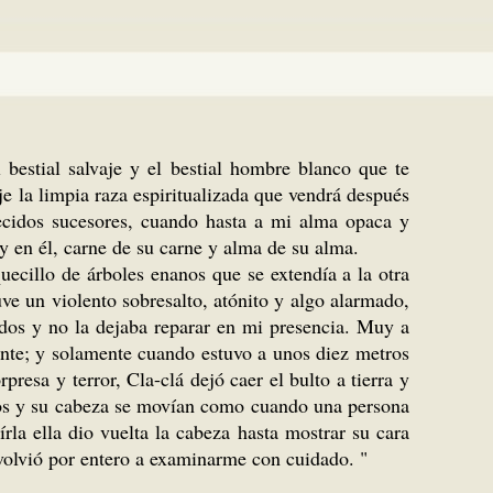
 bestial salvaje y el bestial hombre blanco que te
je la limpia raza espiritualizada que vendrá después
arecidos sucesores, cuando hasta a mi alma opaca y
y en él, carne de su carne y alma de su alma.
ecillo de ár­boles enanos que se extendía a la otra
uve un violento sobresalto, atónito y algo alarmado,
n dos y no la dejaba reparar en mi presencia. Muy a
ente; y solamente cuando estuvo a unos diez metros
esa y te­rror, Cla-clá dejó caer el bulto a tierra y
azos y su cabeza se movían como cuando una per­sona
írla ella dio vuelta la cabeza hasta mostrar su cara
 volvió por entero a examinarme con cuidado. "