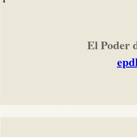
El Poder 
epd