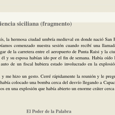
iencia siciliana (fragmento)
ís, la hermosa ciudad umbría medieval en donde nació San Fr
amos comenzado nuestra sesión cuando recibí una llamada 
ar de la carretera entre el aeropuerto de Punta Raisi y la 
 él y su esposa habían ido por el fin de semana. Había oído 
l auto de un fiscal hubiera estado involucrado en la explo
ón y me hizo un gesto. Cerré rápidamente la reunión y le pre
a había colocado una bomba cerca del desvío llegando a Capac
os en una explosión que había abierto un enorme cráter cerca 
El Poder de la Palabra