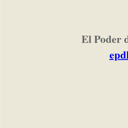
El Poder 
epd