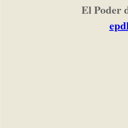
El Poder 
epd