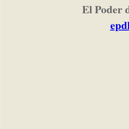
El Poder 
epd